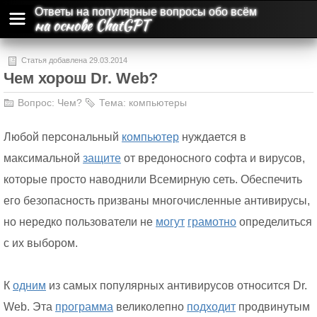
Ответы на популярные вопросы обо всём
на основе ChatGPT
Статья добавлена 29.03.2014
Чем хорош Dr. Web?
Вопрос:
Чем?
Тема:
компьютеры
Любой персональный
компьютер
нуждается в
максимальной
защите
от вредоносного софта и вирусов,
которые просто наводнили Всемирную сеть. Обеспечить
его безопасность призваны многочисленные антивирусы,
но нередко пользователи не
могут
грамотно
определиться
с их выбором.
К
одним
из самых популярных антивирусов относится Dr.
Web. Эта
программа
великолепно
подходит
продвинутым