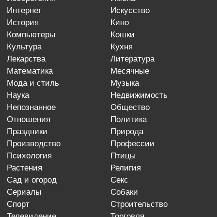
интернет
искусство
история
кино
компьютеры
кошки
культура
кухня
лекарства
литература
математика
месячные
мода и стиль
музыка
наука
недвижимость
непознанное
общество
отношения
политика
праздники
природа
производство
профессии
психология
птицы
растения
религия
сад и огород
секс
сериалы
собаки
спорт
строительство
телевидение
торговля