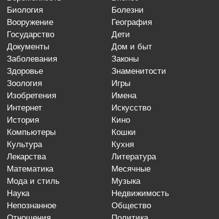
биология
болезни
вооружение
география
государство
дети
документы
дом и быт
заболевания
законы
здоровье
знаменитости
зоология
игры
изобретения
имена
интернет
искусство
история
кино
компьютеры
кошки
культура
кухня
лекарства
литература
математика
месячные
мода и стиль
музыка
наука
недвижимость
непознанное
общество
отношения
политика