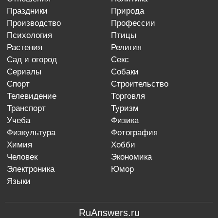
праздники
природа
производство
профессии
психология
птицы
растения
религия
сад и огород
секс
сериалы
собаки
спорт
строительство
телевидение
торговля
транспорт
туризм
учеба
физика
физкультура
фотография
химия
хобби
человек
экономика
электроника
юмор
языки
RuAnswers.ru