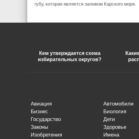
губу, которая является заливом Карского моря.
Кем утверждается схема
Каки
избирательных округов?
рас
авиация
автомобили
бизнес
биология
государство
дети
законы
здоровье
изобретения
имена