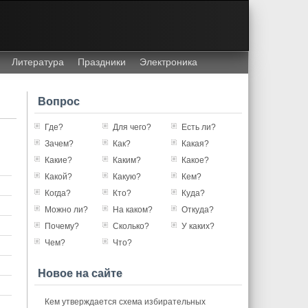
Литература
Праздники
Электроника
Вопрос
Где?
Для чего?
Есть ли?
Зачем?
Как?
Какая?
Какие?
Каким?
Какое?
Какой?
Какую?
Кем?
Когда?
Кто?
Куда?
Можно ли?
На каком?
Откуда?
Почему?
Сколько?
У каких?
Чем?
Что?
Новое на сайте
Кем утверждается схема избирательных