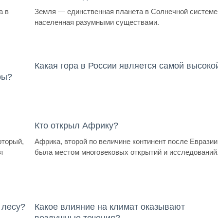
а в
Земля — единственная планета в Солнечной системе
населенная разумными существами.
Какая гора в России является самой высоко
ры?
Кто открыл Африку?
оторый,
Африка, второй по величине континент после Евразии
я
была местом многовековых открытий и исследований
 лесу?
Какое влияние на климат оказывают
воздушные течения?