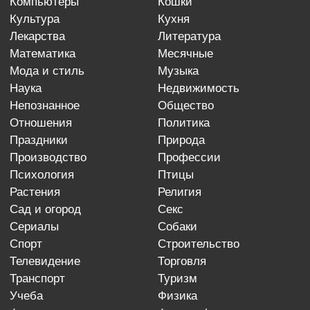
компьютеры
кошки
культура
кухня
лекарства
литература
математика
месячные
мода и стиль
музыка
наука
недвижимость
непознанное
общество
отношения
политика
праздники
природа
производство
профессии
психология
птицы
растения
религия
сад и огород
секс
сериалы
собаки
спорт
строительство
телевидение
торговля
транспорт
туризм
учеба
физика