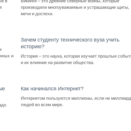
ые в
Викинги – это древние северные воины, которые
я
производили многоуважаемые и устрашающие щиты,
мечи и доспехи.
Зачем студенту технического вуза учить
историю?
м
нных и
История – это наука, которая изучает прошлые событ
и их влияние на развитие общества.
ые
Как начинался Интернет?
Интернетом пользуются миллионы, если не миллиар
людей во всем мире.
адо