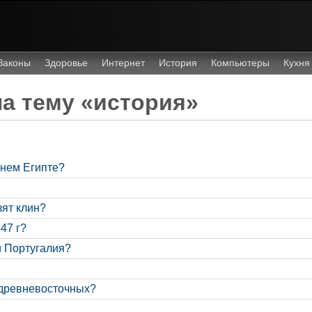
Законы
Здоровье
Интернет
История
Компьютеры
Кухня
а тему «история»
внем Египте?
зят клин?
47 г?
и Португалия?
 древневосточных?