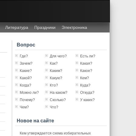
Литература
Праздники
Электроника
Вопрос
Где?
Для чего?
Есть ли?
Зачем?
Как?
Какая?
Какие?
Каким?
Какое?
Какой?
Какую?
Кем?
Когда?
Кто?
Куда?
Можно ли?
На каком?
Откуда?
Почему?
Сколько?
У каких?
Чем?
Что?
Новое на сайте
Кем утверждается схема избирательных