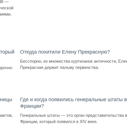
98 —
ической
иями,
оторый
Откуда похитили Елену Прекрасную?
Бесспорно, из множества куртизанок античности, Еле
Прекрасная держит пальму первенства.
прочно
бницы
Где и когда появились генеральные штаты 
Франции?
актов,
Генеральные штаты — это орган представительства 
Франции, который появился в XIV веке.