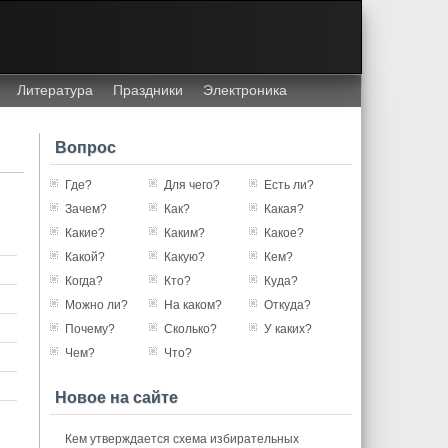
Литература
Праздники
Электроника
Вопрос
Где?
Для чего?
Есть ли?
Зачем?
Как?
Какая?
Какие?
Каким?
Какое?
Какой?
Какую?
Кем?
Когда?
Кто?
Куда?
Можно ли?
На каком?
Откуда?
Почему?
Сколько?
У каких?
Чем?
Что?
Новое на сайте
Кем утверждается схема избирательных