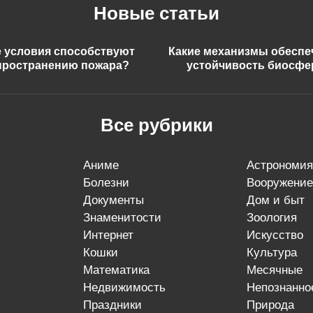
Новые статьи
е условия способствуют
Какие механизмы обесп
пространению пожара?
устойчивость биосф
Все рубрики
аниме
астрономия
болезни
вооружение
документы
дом и быт
знаменитости
зоология
интернет
искусство
кошки
культура
математика
месячные
недвижимость
непознанно
праздники
природа