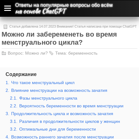
Ответы на популярные вопросы обо всём
на основе ChatGPT
Статья добавлена 14.07.2023 Внимание! Статья написана при помощи ChatGPT
Можно ли забеременеть во время
и может содержать ошибки и неточности.
менструального цикла?
Вопрос:
Можно ли?
Тема:
беременность
Содержание
1.
Что такое менструальный цикл
2.
Влияние менструации на возможность зачатия
2.1.
Фазы менструального цикла
2.2.
Вероятность беременности во время менструации
3.
Продолжительность цикла и возможность зачатия
3.1.
Различия в продолжительности циклов у женщин
3.2.
Оптимальные дни для беременности
4.
Возможность раннего зачатия после менструации