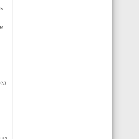
ть
м.
ед
ния