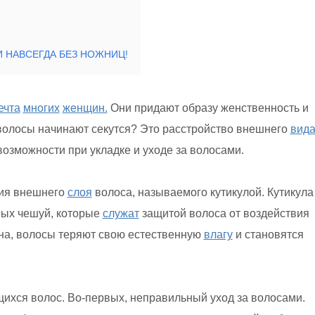
И НАВСЕГДА БЕЗ НОЖНИЦ!
ечта
многих
женщин.
Они придают образу женственность и
и волосы начинают секутся? Это расстройство внешнего
вид
озможности при укладке и уходе за волосами.
ния внешнего
слоя
волоса, называемого кутикулой. Кутикул
яных чешуй, которые
служат
защитой волоса от воздействия
на, волосы теряют свою естественную
влагу
и становятся
ихся волос. Во-первых, неправильный уход за волосами.