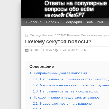
Ответы на популярные
вопросы обо всём
на основе ChatGPT
Биология
Болезни
География
Дом и быт
Статья добавлена 15.07.2023 Внимание! Статья написана при
Почему секутся волосы?
Вопрос:
Почему?
Тема:
мода и стиль
Содержание
1.
Неправильный уход за волосами
1.1.
Неправильное применение стайлинг-прод
1.2.
Частое использование горячих инструмент
1.3.
Неправильное мытье и сушка волос
2.
Плохое питание и недостаток витаминов
2.1.
Недостаток протеина в рационе