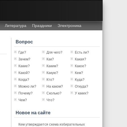
Литература
Праздники
Электроника
Вопрос
Где?
Для чего?
Есть ли?
Зачем?
Как?
Какая?
Какие?
Каким?
Какое?
Какой?
Какую?
Кем?
Когда?
Кто?
Куда?
Можно ли?
На каком?
Откуда?
Почему?
Сколько?
У каких?
Чем?
Что?
Новое на сайте
Кем утверждается схема избирательных