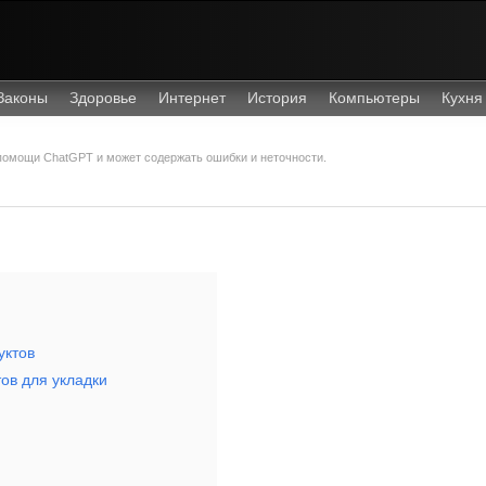
Законы
Здоровье
Интернет
История
Компьютеры
Кухня
 помощи ChatGPT и может содержать ошибки и неточности.
уктов
ов для укладки