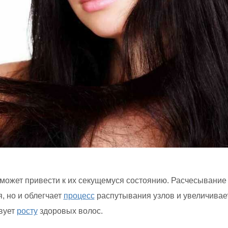
может привести к их секущемуся состоянию. Расчесывание
, но и облегчает
процесс
распутывания узлов и увеличивае
вует
росту
здоровых волос.