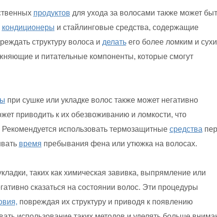
ственных
продуктов
для ухода за волосами также может бы
,
кондиционеры
и стайлинговые средства, содержащие
реждать структуру волоса и
делать
его более ломким и сухи
жняющие и питательные компоненты, которые смогут
ры
при сушке или укладке волос также может негативно
ожет приводить к их обезвоживанию и ломкости, что
. Рекомендуется использовать термозащитные
средства
пер
ивать
время
пребывания фена или утюжка на волосах.
кладки, таких как химическая завивка, выпрямление или
гативно сказаться на состоянии волос. Эти процедуры
овия,
повреждая их структуру и приводя к появлению
вать использование таких методов и уделять больше внима