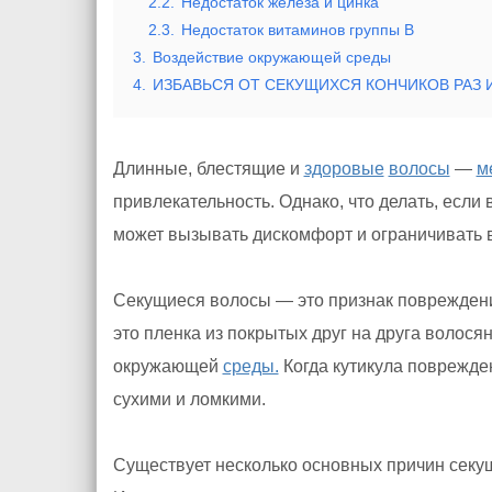
2.2.
Недостаток железа и цинка
2.3.
Недостаток витаминов группы В
3.
Воздействие окружающей среды
4.
ИЗБАВЬСЯ ОТ СЕКУЩИХСЯ КОНЧИКОВ РАЗ 
Длинные, блестящие и
здоровые
волосы
—
м
привлекательность. Однако, что делать, есл
может вызывать дискомфорт и ограничивать в
Секущиеся волосы — это признак поврежде
это пленка из покрытых друг на друга волос
окружающей
среды.
Когда кутикула поврежде
сухими и ломкими.
Существует несколько основных причин секущ