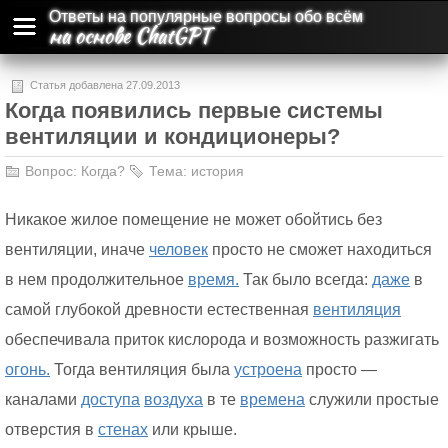
Ответы на популярные вопросы обо всём
на основе ChatGPT
Статья добавлена 27.09.2013
Когда появились первые системы
вентиляции и кондиционеры?
Вопрос:
Когда?
Тема:
история
Никакое жилое помещение не может обойтись без
вентиляции, иначе
человек
просто не сможет находиться
в нем продолжительное
время.
Так было всегда:
даже
в
самой глубокой древности естественная
вентиляция
обеспечивала приток кислорода и возможность разжигать
огонь.
Тогда вентиляция была
устроена
просто —
каналами
доступа
воздуха
в те
времена
служили простые
отверстия в
стенах
или крыше.