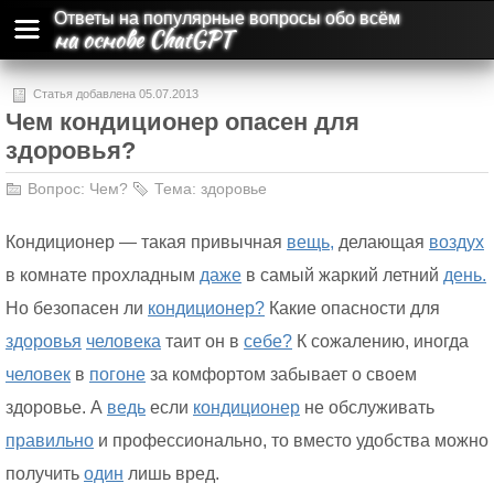
Ответы на популярные вопросы обо всём
на основе ChatGPT
Статья добавлена 05.07.2013
Чем кондиционер опасен для
здоровья?
Вопрос:
Чем?
Тема:
здоровье
Кондиционер — такая привычная
вещь,
делающая
воздух
в комнате прохладным
даже
в самый жаркий летний
день.
Но безопасен ли
кондиционер?
Какие опасности для
здоровья
человека
таит он в
себе?
К сожалению, иногда
человек
в
погоне
за комфортом забывает о своем
здоровье. А
ведь
если
кондиционер
не обслуживать
правильно
и профессионально, то вместо удобства можно
получить
один
лишь вред.