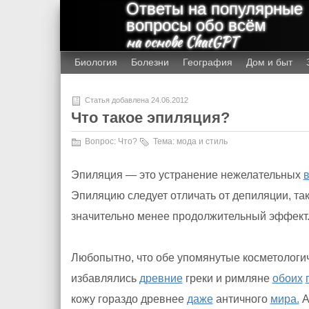
Ответы на популярные
вопросы обо всём
на основе ChatGPT
Биология
Болезни
География
Дом и быт
Статья добавлена 24.06.2012
Что такое эпиляция?
Вопрос:
Что?
Тема:
мода и стиль
Эпиляция — это устранение нежелательных
Эпиляцию следует отличать от депиляции, та
значительно менее продолжительный эффект
Любопытно, что обе упомянутые косметологич
избавлялись
древние
греки и римляне
обоих
кожу гораздо древнее
даже
античного
мира.
А