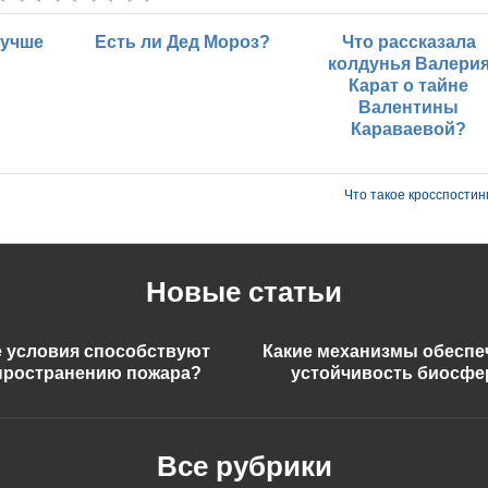
лучше
Есть ли Дед Мороз?
Что рассказала
колдунья Валери
Карат о тайне
Валентины
Караваевой?
Что такое кросспостин
Новые статьи
е условия способствуют
Какие механизмы обесп
пространению пожара?
устойчивость биосф
Все рубрики