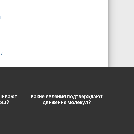
я
г?
→
ечивают
Какие явления подтверждают
еры?
движение молекул?