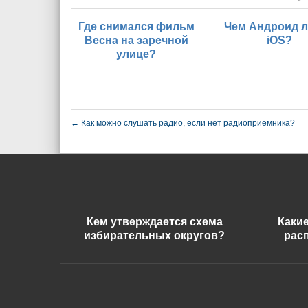
Где снимался фильм
Чем Андроид 
Весна на заречной
iOS?
улице?
←
Как можно слушать радио, если нет радиоприемника?
Кем утверждается схема
Каки
избирательных округов?
рас