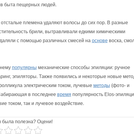
в быта пещерных людей.
тсталые племена удаляют волосы до сих пор. В разные
тительность брили, вытравливали едкими химическими
 удаляли с помощью различных смесей на
основе
воска, смол
жнему
популярны
механические способы эпиляции: ручное
ринг, эпиляторы. Также появились и некоторые новые мето
олликула электрическим током, лучевые
методы
(фото- и
 Набирающая в последнее
время
популярность Elos-эпиляц
е током, так и лучевое воздействие.
я была полезна? Оцени!