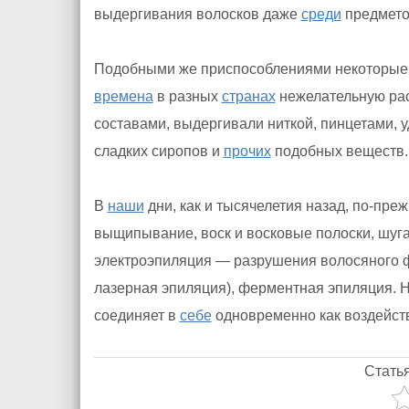
выдергивания волосков даже
среди
предмето
Подобными же приспособлениями некоторые о
времена
в разных
странах
нежелательную рас
составами, выдергивали ниткой, пинцетами,
сладких сиропов и
прочих
подобных веществ.
В
наши
дни, как и тысячелетия назад, по-пре
выщипывание, воск и восковые полоски, шуга
электроэпиляция — разрушения волосяного ф
лазерная эпиляция), ферментная эпиляция.
соединяет в
себе
одновременно как воздействи
Стать