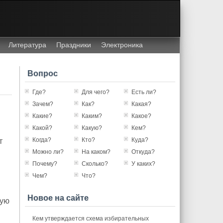
Литература
Праздники
Электроника
Вопрос
Где?
Для чего?
Есть ли?
Зачем?
Как?
Какая?
Какие?
Каким?
Какое?
Какой?
Какую?
Кем?
Когда?
Кто?
Куда?
т
Можно ли?
На каком?
Откуда?
Почему?
Сколько?
У каких?
Чем?
Что?
Новое на сайте
кую
Кем утверждается схема избирательных