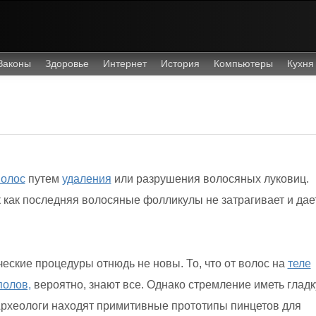
Законы
Здоровье
Интернет
История
Компьютеры
Кухня
волос
путем
удаления
или разрушения волосяных луковиц.
к как последняя волосяные фолликулы не затрагивает и дае
.
еские процедуры отнюдь не новы. То, что от волос на
теле
полов,
вероятно, знают все. Однако стремление иметь глад
рхеологи находят примитивные прототипы пинцетов для