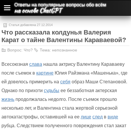
Ответы на популярные вопросы обо всём
на основе ChatGPT
Статья добавлена 27.12.2014
Что рассказала колдунья Валерия
Карат о тайне Валентины Караваевой?
Вопрос:
Что?
Тема:
непознанное
Всесоюзная
слава
нашла актрису Валентину Караваеву
после съемок в
картине
Юлия Райзмана «Машенька», где
ей довелось примерить на
себя
образ Маши Степановой.
Однако по прихоти
судьбы
ее беззаботная актерская
жизнь
продолжалась недолго. После съемок прошло
несколько лет, и Валентина стала жертвой серьезной
автокатастрофы, оставившей на ее
лице
след
в
виде
рубца. Следствием полученного повреждения стал закат