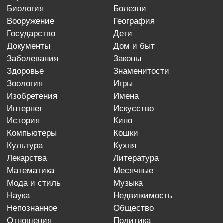
биология
болезни
вооружение
география
государство
дети
документы
дом и быт
заболевания
законы
здоровье
знаменитости
зоология
игры
изобретения
имена
интернет
искусство
история
кино
компьютеры
кошки
культура
кухня
лекарства
литература
математика
месячные
мода и стиль
музыка
наука
недвижимость
непознанное
общество
отношения
политика