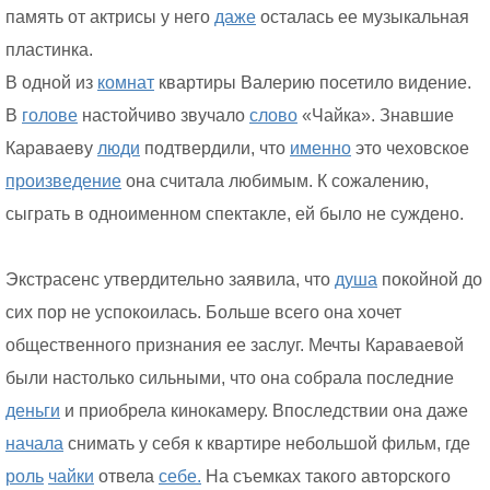
память от актрисы у него
даже
осталась ее музыкальная
пластинка.
В одной из
комнат
квартиры Валерию посетило видение.
В
голове
настойчиво звучало
слово
«Чайка». Знавшие
Караваеву
люди
подтвердили, что
именно
это чеховское
произведение
она считала любимым. К сожалению,
сыграть в одноименном спектакле, ей было не суждено.
Экстрасенс утвердительно заявила, что
душа
покойной до
сих пор не успокоилась. Больше всего она хочет
общественного признания ее заслуг. Мечты Караваевой
были настолько сильными, что она собрала последние
деньги
и приобрела кинокамеру. Впоследствии она даже
начала
снимать у себя к квартире небольшой фильм, где
роль
чайки
отвела
себе.
На съемках такого авторского