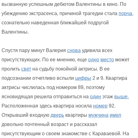
вызванную успешным дебютом Валентины в кино. По
убеждению экстрасенса, причиной трагедии стала
порча,
сознательно наведенная ближайшей подругой
Валентины.
Спустя пару минут Валерия
снова
удивила всех
присутствующих. По ее мнению, еще
одно
место
может
пролить
свет
на судьбу покойной актрисы. В ее
подсознании отчетливо вспыли
цифры
2 и 9. Квартира
актрисы числилась под номером 89, поэтому
ясновидящая решила отправиться на
один
этаж
выше.
Расположенная здесь квартира носила
номер
92.
Открывший входную
дверь
квартиры
мужчина
имел
довольно почтенный возраст и рассказал
присутствующим о своем знакомстве с Караваевой. На