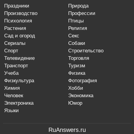
праздники
природа
производство
профессии
психология
птицы
растения
религия
сад и огород
секс
сериалы
собаки
спорт
строительство
телевидение
торговля
транспорт
туризм
учеба
физика
физкультура
фотография
химия
хобби
человек
экономика
электроника
юмор
языки
RuAnswers.ru