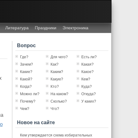
Литература
Праздники
Электроника
Вопрос
Где?
Для чего?
Есть ли?
Зачем?
Как?
Какая?
Какие?
Каким?
Какое?
х
Какой?
Какую?
Кем?
Когда?
Кто?
Куда?
Можно ли?
На каком?
Откуда?
Почему?
Сколько?
У каких?
Чем?
Что?
на
Новое на сайте
о
Кем утверждается схема избирательных