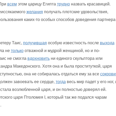
 При
всем
этом царицу Египта
трудно
назвать красавицей.
неиссякаемого
желания
получать плотские удовольствия,
пользования каких-то особых способов доведения партнера
гетеру Таис,
получившая
особую известность после
выхода
ла не
только
отважной и мудрой женщиной, но и по-
аис не смогла
вдохновить
ни единого скульптора или
андра Македонского. Хотя она и была проституткой, царя
ступностью, она не собиралась отдаться ему за все
сокров
должен завоевать ее сердце,
тогда
весь мир падет у его ног, 
стала возлюбленной царя, и он полностью доверял ей.
тского царя Птоломея I, который так же подался чарам
.