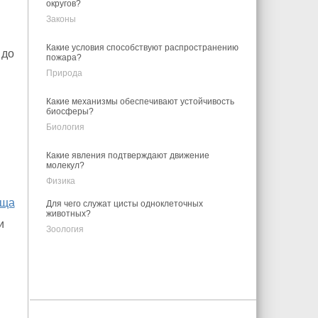
округов?
Законы
Какие условия способствуют распространению
 до
пожара?
Природа
Какие механизмы обеспечивают устойчивость
биосферы?
Биология
Какие явления подтверждают движение
молекул?
Физика
ища
Для чего служат цисты одноклеточных
животных?
и
Зоология