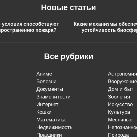
Новые статьи
е условия способствуют
Какие механизмы обесп
пространению пожара?
устойчивость биосф
Все рубрики
аниме
астрономия
болезни
вооружение
документы
дом и быт
знаменитости
зоология
интернет
искусство
кошки
культура
математика
месячные
недвижимость
непознанно
праздники
природа