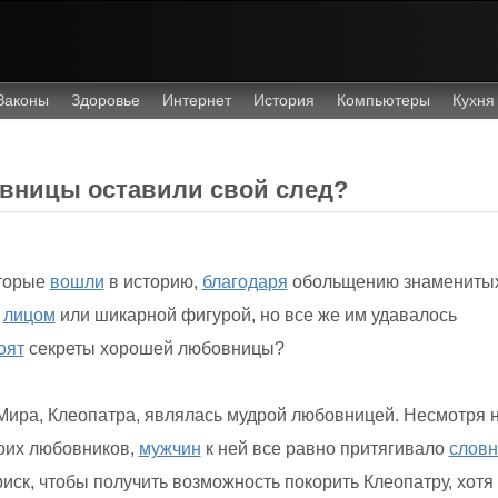
Законы
Здоровье
Интернет
История
Компьютеры
Кухня
вницы оставили свой след?
торые
вошли
в историю,
благодаря
обольщению знамениты
м
лицом
или шикарной фигурой, но все же им удавалось
оят
секреты хорошей любовницы?
ира, Клеопатра, являлась мудрой любовницей. Несмотря 
оих любовников,
мужчин
к ней все равно притягивало
словн
риск, чтобы получить возможность покорить Клеопатру, хотя