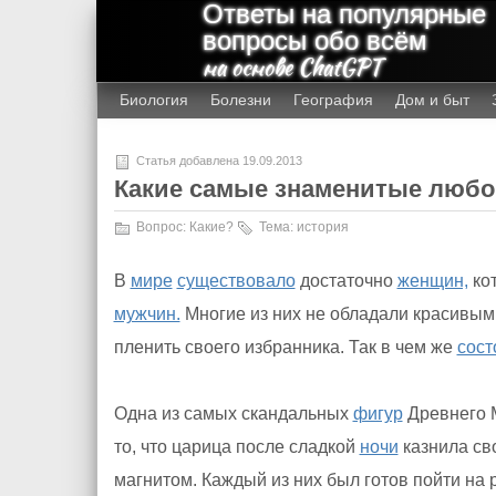
Ответы на популярные
вопросы обо всём
на основе ChatGPT
Биология
Болезни
География
Дом и быт
Статья добавлена 19.09.2013
Какие самые знаменитые любо
Вопрос:
Какие?
Тема:
история
В
мире
существовало
достаточно
женщин,
ко
мужчин.
Многие из них не обладали красивы
пленить своего избранника. Так в чем же
сост
Одна из самых скандальных
фигур
Древнего М
то, что царица после сладкой
ночи
казнила св
магнитом. Каждый из них был готов пойти на 