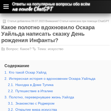
Ответы на популярные вопросы обо всём
на основе ChatGPT
Статья добавлена 09.07.2023 Внимание! Статья написана при помощи ChatGPT
Какое полотно вдохновило Оскара
и может содержать ошибки и неточности.
Уайльда написать сказку День
рождения Инфанты?
Вопрос:
Какое?
Тема:
искусство
Содержание
1.
Кто такой Оскар Уайлд
2.
Интересная история о вдохновении Оскара Уайльда
2.1.
Находка в Доме Тупика
2.2.
Путешествие в Италию
3.
Полотно, перевернувшее жизнь Уайлда
3.1.
Знакомство с Роджером
3.2.
Открытие мира искусства