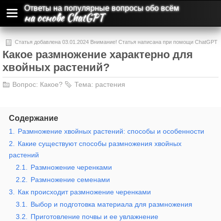
Ответы на популярные вопросы обо всём
на основе ChatGPT
Статья добавлена 03.01.2024 Внимание! Статья написана при помощи ChatGPT
Какое размножение характерно для
и может содержать ошибки и неточности.
хвойных растений?
Вопрос:
Какое?
Тема:
растения
Содержание
1.
Размножение хвойных растений: способы и особенности
2.
Какие существуют способы размножения хвойных
растений
2.1.
Размножение черенками
2.2.
Размножение семенами
3.
Как происходит размножение черенками
3.1.
Выбор и подготовка материала для размножения
3.2.
Приготовление почвы и ее увлажнение