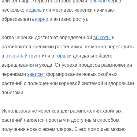
или теплицы. Через некоторое время,
обычно
через
несколько
недель
или месяцев, черенки начинают
образовывать
корни
и активно ростут.
Когда черенки достигают определенной
высоты
и
развиваются крепкими растениями, их можно пересадить
в
открытый
грунт
или в
горшки
для дальнейшего
выращивания и ухода. От успеха процесса размножения
черенками
зависит
формирование новых хвойных
растений с полноценной корневой системой и здоровыми
побегами.
Использование черенков для размножения хвойных
растений является простым и доступным способом
получения новых экземпляров. С его помощью можно