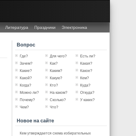
Литература
Праздники
Электроника
Вопрос
Где?
Для чего?
Есть ли?
Зачем?
Как?
Какая?
Какие?
Каким?
Какое?
Какой?
Какую?
Кем?
Когда?
Кто?
Куда?
Можно ли?
На каком?
Откуда?
Почему?
Сколько?
У каких?
Чем?
Что?
Новое на сайте
Кем утверждается схема избирательных