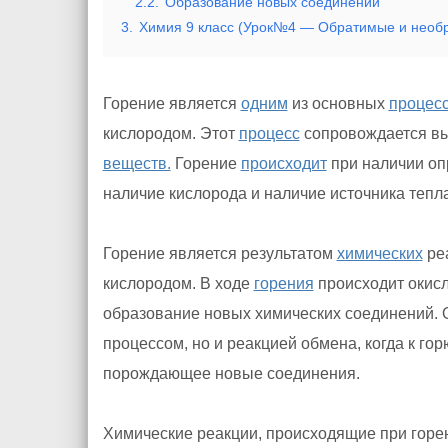
2.2.
Образование новых соединений
3.
Химия 9 класс (Урок№4 — Обратимые и необр
Горение является
одним
из основных
процесс
кислородом. Этот
процесс
сопровождается в
веществ.
Горение
происходит
при наличии о
наличие кислорода и наличие источника тепла
Горение является результатом
химических
ре
кислородом. В ходе
горения
происходит окисл
образование новых химических соединений. 
процессом, но и реакцией обмена, когда к го
порождающее новые соединения.
Химические реакции, происходящие при горе