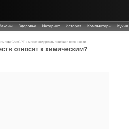
Законы
Здоровье
Интернет
История
Компьютеры
Кухня
 помощи ChatGPT и может содержать ошибки и неточности.
ств относят к химическим?