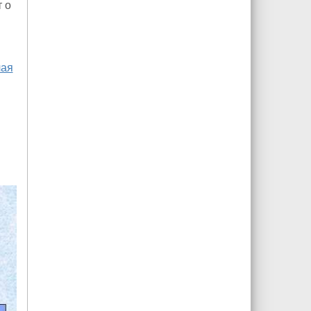
 о
чая