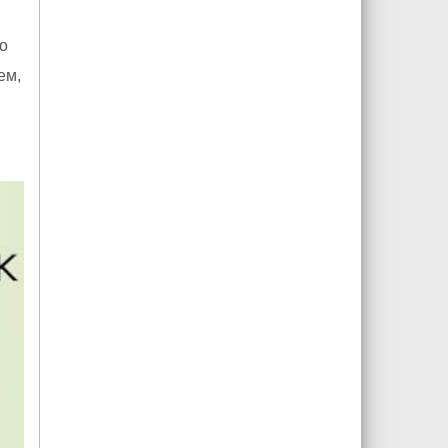
о
ем,