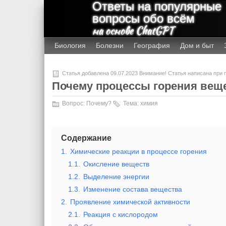
Ответы на популярные
вопросы обо всём
на основе ChatGPT
Биология
Болезни
География
Дом и быт
Статья добавлена 09.07.2023 Внимание! Статья написана при
Почему процессы горения веще
Вопрос:
Почему?
Тема:
химия
Содержание
1.
Химические реакции в процессе горения
1.1.
Окисление веществ
1.2.
Выделение энергии
1.3.
Изменение состава вещества
2.
Проявление химической активности
2.1.
Реакция с кислородом