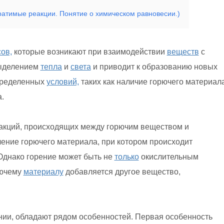
атимые реакции. Понятие о химическом равновесии.)
ов,
которые возникают при взаимодействии
веществ
с
ыделением
тепла
и
света
и приводит к образованию новых
пределенных
условий,
таких как наличие горючего материала
.
акций, происходящих между горючим веществом и
ение горючего материала, при котором происходит
Однако горение может быть не
только
окислительным
рючему
материалу
добавляется другое вещество,
нии, обладают рядом особенностей. Первая особенность