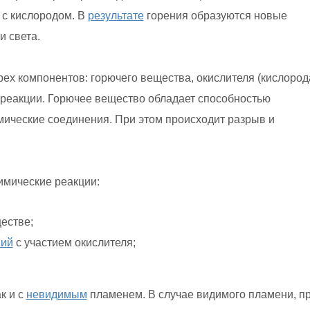
 с кислородом. В
результате
горения образуются новые
и света.
ех компонентов: горючего вещества, окислителя (кислород
и реакции. Горючее вещество обладает способностью
мические соединения. При этом происходит разрыв и
имические реакции:
естве;
ний
с участием окислителя;
к и с
невидимым
пламенем. В случае видимого пламени, п