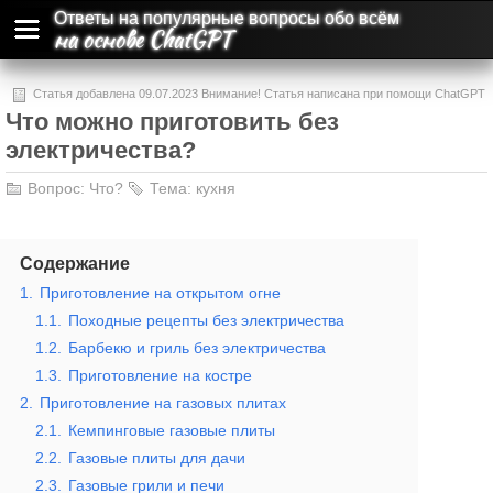
Ответы на популярные вопросы обо всём
на основе ChatGPT
Статья добавлена 09.07.2023 Внимание! Статья написана при помощи ChatGPT
Что можно приготовить без
и может содержать ошибки и неточности.
электричества?
Вопрос:
Что?
Тема:
кухня
Содержание
1.
Приготовление на открытом огне
1.1.
Походные рецепты без электричества
1.2.
Барбекю и гриль без электричества
1.3.
Приготовление на костре
2.
Приготовление на газовых плитах
2.1.
Кемпинговые газовые плиты
2.2.
Газовые плиты для дачи
2.3.
Газовые грили и печи