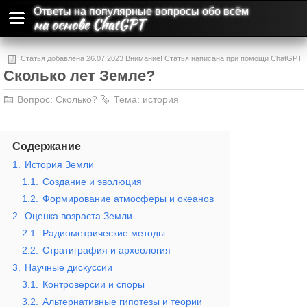
Ответы на популярные вопросы обо всём
на основе ChatGPT
Статья добавлена 26.07.2023 Внимание! Статья написана при помощи ChatGPT
Сколько лет Земле?
и может содержать ошибки и неточности.
Вопрос:
Сколько?
Тема:
история
Содержание
1.
История Земли
1.1.
Создание и эволюция
1.2.
Формирование атмосферы и океанов
2.
Оценка возраста Земли
2.1.
Радиометрические методы
2.2.
Стратиграфия и археология
3.
Научные дискуссии
3.1.
Контроверсии и споры
3.2.
Альтернативные гипотезы и теории