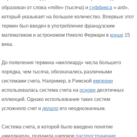
образован от слова «mille» (тысяча) и
суффикса
«-ard»,
который указывает на большое количество. Впервые этот
термин был введен в употребление французским
математиком и астрономом Николо Фермари в
конце
15
века.
До появления термина «миллиард» числа большего
порядка, чем тысяча, обозначались различными
системами счета. Например, в Римской
империи
использовалась система счета на
основе
десятичных
иллюнций. Однако использование таких систем
усложняло счет и
делало
его неоднозначным.
Система счета, в которой было введено понятие
«миллиард», получила широкое
распространение