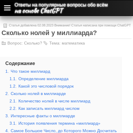
Ответы на популярные вопросы обо всём
на основе ChatGPT
Статья добавлена 02.08.2023 Внимание! Статья написана при помощи ChatGPT
Сколько нолей у миллиарда?
и может содержать ошибки и неточности.
Вопрос:
Сколько?
Тема:
математика
Содержание
1.
Что такое миллиард
1.1.
Определение миллиарда
1.2.
Какой это числовой порядок
2.
Сколько нолей в миллиарде
2.1.
Количество нолей в числе миллиард
2.2.
Как записать миллиард числом
3.
Интересные факты о миллиарде
3.1.
История появления термина «миллиард»
4.
Самое Большое Число, до Которого Можно Досчитать