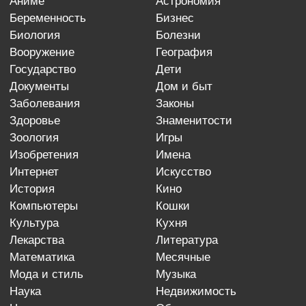
аниме
астрономия
беременность
бизнес
биология
болезни
вооружение
география
государство
дети
документы
дом и быт
заболевания
законы
здоровье
знаменитости
зоология
игры
изобретения
имена
интернет
искусство
история
кино
компьютеры
кошки
культура
кухня
лекарства
литература
математика
месячные
мода и стиль
музыка
наука
недвижимость