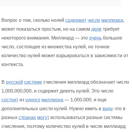
Вопрос о том, сколько нолей
содержит
число
миллиард,
может показаться простым, но на самом
деле
требует
некоторого внимания. Миллиард — это
очень
большое
число, состоящее из множества нулей, но точное
количество нулей может варьироваться в зависимости от
контекста.
В
русской
системе
счисления миллиард обозначает число
1,000,000,000, и содержит девять нулей. Это число
состоит
из
одного
миллиона
— 1,000,000, и еще
дополнительных шести нулей. Нужно иметь в
виду,
что в
разных
странах
могут
использоваться разные системы
счисления, поэтому количество нулей в числе миллиард