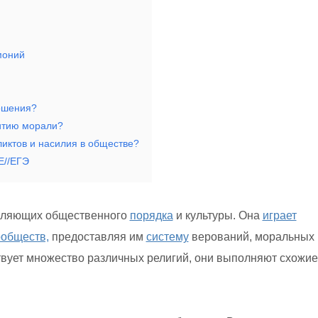
моний
ошения?
итию морали?
иктов и насилия в обществе?
//ЕГЭ
вляющих общественного
порядка
и культуры. Она
играет
ообществ,
предоставляя им
систему
верований, моральных
ствует множество различных религий, они выполняют схожие