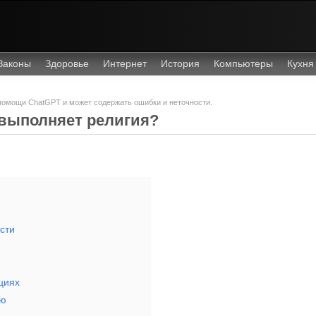
Законы
Здоровье
Интернет
История
Компьютеры
Кухня
 помощи ChatGPT и может содержать ошибки и неточности.
выполняет религия?
сти
циях
ию