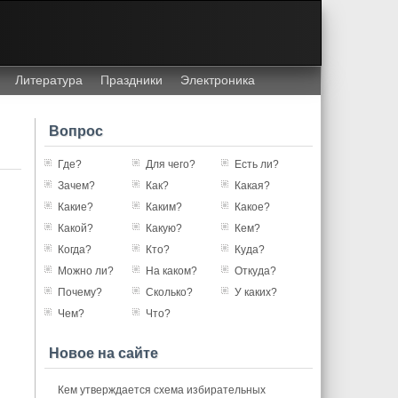
Литература
Праздники
Электроника
Вопрос
Где?
Для чего?
Есть ли?
Зачем?
Как?
Какая?
Какие?
Каким?
Какое?
Какой?
Какую?
Кем?
Когда?
Кто?
Куда?
Можно ли?
На каком?
Откуда?
Почему?
Сколько?
У каких?
Чем?
Что?
Новое на сайте
Кем утверждается схема избирательных