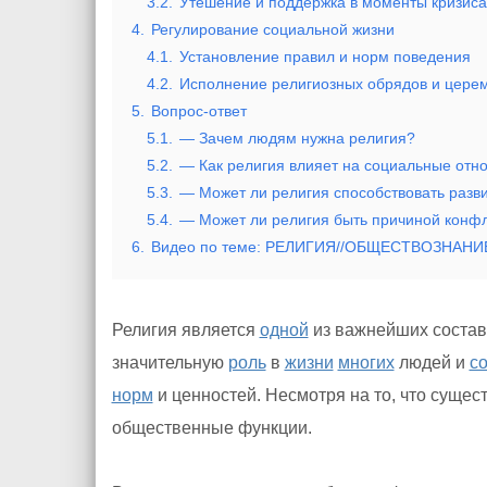
3.2.
Утешение и поддержка в моменты кризиса
4.
Регулирование социальной жизни
4.1.
Установление правил и норм поведения
4.2.
Исполнение религиозных обрядов и цере
5.
Вопрос-ответ
5.1.
— Зачем людям нужна религия?
5.2.
— Как религия влияет на социальные отн
5.3.
— Может ли религия способствовать разв
5.4.
— Может ли религия быть причиной конфл
6.
Видео по теме: РЕЛИГИЯ//ОБЩЕСТВОЗНАНИЕ
Религия является
одной
из важнейших соста
значительную
роль
в
жизни
многих
людей и
с
норм
и ценностей. Несмотря на то, что суще
общественные функции.