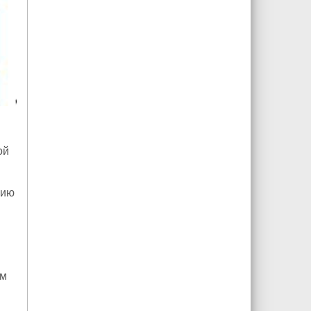
ой
нию
им