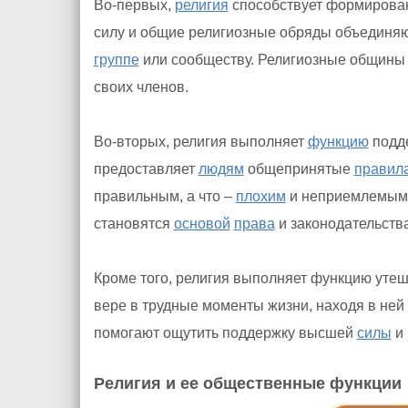
Во-первых,
религия
способствует формирован
силу и общие религиозные обряды объединя
группе
или сообществу. Религиозные общины 
своих членов.
Во-вторых, религия выполняет
функцию
подде
предоставляет
людям
общепринятые
правил
правильным, а что –
плохим
и неприемлемым.
становятся
основой
права
и законодательства
Кроме того, религия выполняет функцию уте
вере в трудные моменты жизни, находя в ней
помогают ощутить поддержку высшей
силы
и 
Религия и ее общественные функции