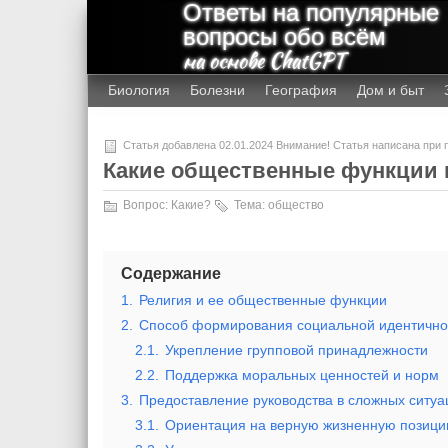
Ответы на популярные
вопросы обо всём
на основе ChatGPT
Биология
Болезни
География
Дом и быт
Статья добавлена 02.01.2024 Внимание! Статья написана при
Какие общественные функции 
Вопрос:
Какие?
Тема:
общество
Содержание
1.
Религия и ее общественные функции
2.
Способ формирования социальной идентично
2.1.
Укрепление групповой принадлежности
2.2.
Поддержка моральных ценностей и норм
3.
Предоставление руководства в сложных ситуа
3.1.
Ориентация на верную жизненную позиц