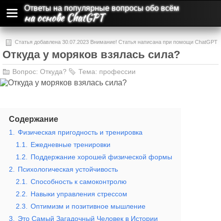
Ответы на популярные вопросы обо всём
на основе ChatGPT
Статья добавлена 30.07.2023 Внимание! Статья написана при помощи ChatGPT
Откуда у моряков взялась сила?
и может содержать ошибки и неточности.
Вопрос:
Откуда?
Тема:
профессии
Содержание
1.
Физическая пригодность и тренировка
1.1.
Ежедневные тренировки
1.2.
Поддержание хорошей физической формы
2.
Психологическая устойчивость
2.1.
Способность к самоконтролю
2.2.
Навыки управления стрессом
2.3.
Оптимизм и позитивное мышление
3.
Это Самый Загадочный Человек в Истории