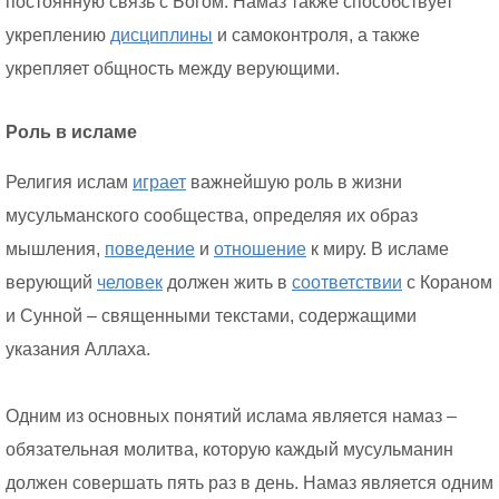
постоянную связь с Богом. Намаз также способствует
укреплению
дисциплины
и самоконтроля, а также
укрепляет общность между верующими.
Роль в исламе
Религия ислам
играет
важнейшую роль в жизни
мусульманского сообщества, определяя их образ
мышления,
поведение
и
отношение
к миру. В исламе
верующий
человек
должен жить в
соответствии
с Кораном
и Сунной – священными текстами, содержащими
указания Аллаха.
Одним из основных понятий ислама является намаз –
обязательная молитва, которую каждый мусульманин
должен совершать пять раз в день. Намаз является одним