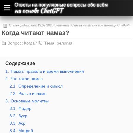
Ответы на популярные вопросы обо всём
на основе ChatGPT
Статья добавлена 15.07.2023 Внимание! Статья написана при помощи ChatGPT
Когда читают намаз?
и может содержать ошибки и неточности.
Вопрос:
Когда?
Тема:
религия
Содержание
1.
Намаз: правила и время выполнения
2.
Что такое намаз
2.1.
Определение и смысл
2.2.
Роль в исламе
3.
Основные молитвы
3.1.
Фаджр
3.2.
Зухр
3.3.
Аср
3.4.
Магриб