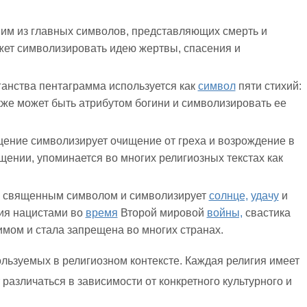
ним из главных символов, представляющих смерть и
жет символизировать идею жертвы, спасения и
ганства пентаграмма используется как
символ
пяти стихий:
кже может быть атрибутом богини и символизировать ее
ение символизирует очищение от греха и возрождение в
ении, упоминается во многих религиозных текстах как
ся священным символом и символизирует
солнце,
удачу
и
ия нацистами во
время
Второй мировой
войны,
свастика
имом и стала запрещена во многих странах.
льзуемых в религиозном контексте. Каждая религия имеет
различаться в зависимости от конкретного культурного и