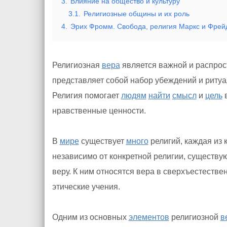
3.
Влияние на общество и культуру
3.1.
Религиозные общины и их роль
4.
Эрих Фромм. Свобода, религия Маркс и Фрей
Религиозная
вера
является важной и распрос
представляет собой набор убеждений и риту
Религия помогает
людям
найти
смысл
и
цель
нравственные ценности.
В
мире
существует
много
религий, каждая из 
независимо от конкретной религии, существ
веру. К ним относятся вера в сверхъестестве
этические учения.
Одним из основных
элементов
религиозной
в