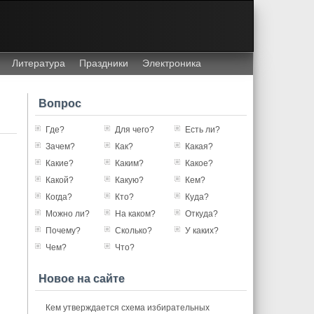
Литература
Праздники
Электроника
Вопрос
Где?
Для чего?
Есть ли?
Зачем?
Как?
Какая?
Какие?
Каким?
Какое?
Какой?
Какую?
Кем?
Когда?
Кто?
Куда?
Можно ли?
На каком?
Откуда?
Почему?
Сколько?
У каких?
Чем?
Что?
Новое на сайте
Кем утверждается схема избирательных