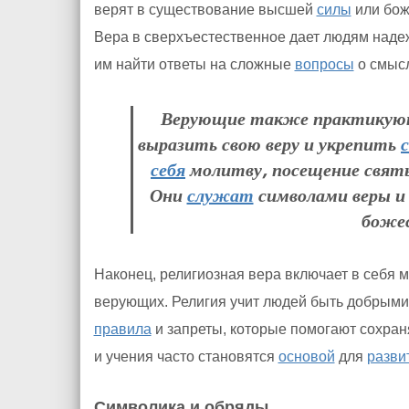
верят в существование высшей
силы
или бож
Вера в сверхъестественное дает людям надеж
им найти ответы на сложные
вопросы
о смысл
Верующие также практикуют
выразить свою веру и укрепить
с
себя
молитву, посещение свя
Они
служат
символами веры 
божес
Наконец, религиозная вера включает в себя 
верующих. Религия учит людей быть добрыми
правила
и запреты, которые помогают сохра
и учения часто становятся
основой
для
разви
Символика и обряды