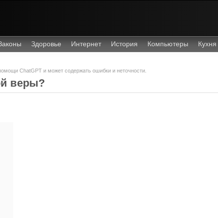
Законы
Здоровье
Интернет
История
Компьютеры
Кухня
 помощи ChatGPT и может содержать ошибки и неточности.
ой веры?