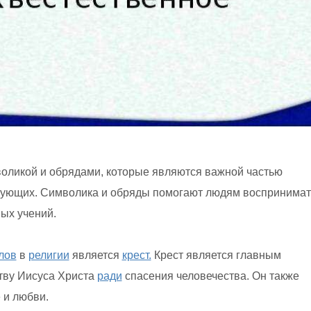
воликой и обрядами, которые являются важной частью
рующих. Символика и обряды помогают людям воспринимат
ых учений.
лов
в
религии
является
крест.
Крест является главным
тву Иисуса Христа
ради
спасения человечества. Он также
 и любви.