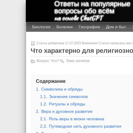
Ответы на популярные
вопросы обо всём
на основе ChatGPT
Биология
Болезни
География
Дом и быт
Статья добавлена 17.07.2023 Внимание! Статья написана при
Что характерно для религиозн
Вопрос:
Что?
Тема:
религия
Содержание
1.
Символика и обряды
1.1.
Значение символов
1.2.
Ритуалы и обряды
2.
Вера и духовное развитие
2.1.
Роль веры в жизни человека
2.2.
Путеводная нить духовного развития