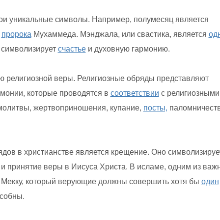
вои уникальные символы. Например, полумесяц является
и
пророка
Мухаммеда. Мэнджала, или свастика, является
од
и символизирует
счастье
и духовную гармонию.
ю религиозной веры. Религиозные обряды представляют
монии, которые проводятся в
соответствии
с религиозными
 молитвы, жертвоприношения, купание,
посты,
паломничест
ядов в христианстве является крещение. Оно символизируе
и принятие веры в Иисуса Христа. В исламе, одним из важ
в Мекку, который верующие должны совершить хотя бы
один
особны.