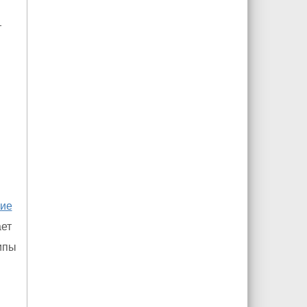
т
ие
ет
ипы