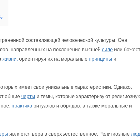
д.
траненной составляющей человеческой культуры. Она
алов, направленных на поклонение высшей
силе
или божест
в
жизни,
ориентируя их на моральные
принципы
и
которых имеет свои уникальные характеристики. Однако,
уют общие
черты
и темы, которые характеризуют религиозну
нное,
практика
ритуалов и обрядов, а также моральные и
еры
является вера в сверхъестественное. Религиозные
люд