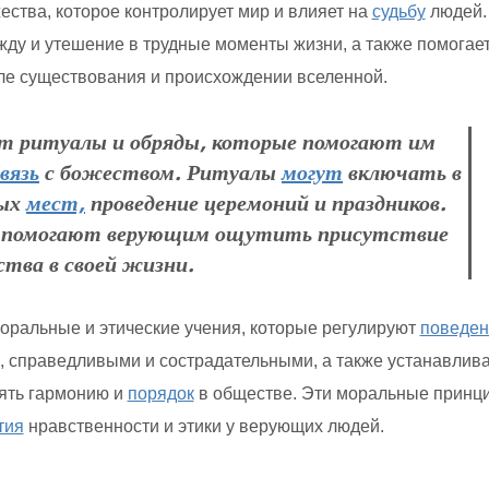
ества, которое контролирует мир и влияет на
судьбу
людей.
ду и утешение в трудные моменты жизни, а также помогае
е существования и происхождении вселенной.
 ритуалы и обряды, которые помогают им
вязь
с божеством. Ритуалы
могут
включать в
тых
мест,
проведение церемоний и праздников.
и помогают верующим ощутить присутствие
тва в своей жизни.
моральные и этические учения, которые регулируют
поведен
, справедливыми и сострадательными, а также устанавлива
нять гармонию и
порядок
в обществе. Эти моральные принц
тия
нравственности и этики у верующих людей.