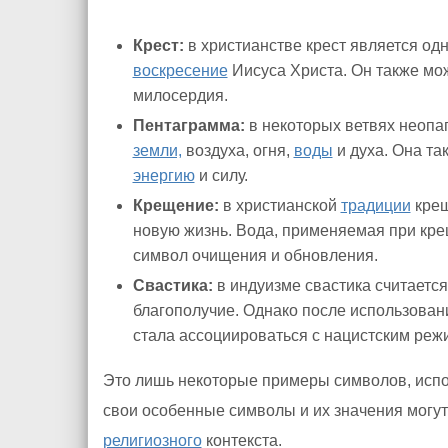
Крест:
в христианстве крест является од
воскресение
Иисуса Христа. Он также мо
милосердия.
Пентаграмма:
в некоторых ветвях неопа
земли,
воздуха, огня,
воды
и духа. Она та
энергию
и силу.
Крещение:
в христианской
традиции
крещ
новую жизнь. Вода, применяемая при крещ
символ очищения и обновления.
Свастика:
в индуизме свастика считает
благополучие. Однако после использован
стала ассоциироваться с нацистским реж
Это лишь некоторые примеры символов, испо
свои особенные символы и их значения могут 
религиозного
контекста.