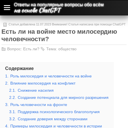
Ответы на популярные вопросы обо всём
на основе ChatGPT
Статья добавлена 11.07.2023 Внимание! Статья написана при помощи ChatGPT
Есть ли на войне место милосердию
и может содержать ошибки и неточности.
человечности?
Вопрос:
Есть ли?
Тема:
общество
Содержание
1.
Роль милосердия и человечности на войне
2.
Влияние милосердия на конфликт
2.1.
Снижение насилия
2.2.
Создание потенциала для мирного разрешения
3.
Роль человечности на фронте
3.1.
Поддержка психологического благополучия
3.2.
Создание доверия между сторонами
4.
Примеры милосердия и человечности в истории