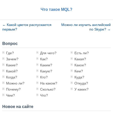
Что такое MQL?
←
Какой цветок распускается
Можно ли изучить английский
первым?
по Skype?
→
Вопрос
Где?
Для чего?
Есть ли?
Зачем?
Как?
Какая?
Какие?
Каким?
Какое?
Какой?
Какую?
Кем?
Когда?
Кто?
Куда?
Можно ли?
На каком?
Откуда?
Почему?
Сколько?
У каких?
Чем?
Что?
Новое на сайте