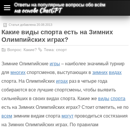
Ответы на популярные вопросы обо всём
на основе ChatGPT
Статья добавлена 20.08.2013
Какие виды спорта есть на Зимних
Олимпийских играх?
Вопрос:
Какие?
Тема:
спорт
Зимние Олимпийские
игры
– наиболее значимый турнир
для
многих
спортсменов, выступающих в
зимних
видах
спорта. На Олимпийских
играх
раз в четыре года
собираются все лучшие спортсмены, чтобы выявить
сильнейших в своих видах спорта. Какие же
виды
спорта
есть на Зимних Олимпийских играх? Стоит отметить, не по
всем
зимним видам спорта
могут
проводиться состязания
на Зимних Олимпийских играх. По правилам