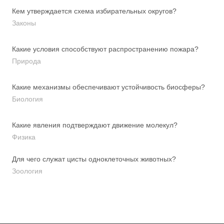
Кем утверждается схема избирательных округов?
Законы
Какие условия способствуют распространению пожара?
Природа
Какие механизмы обеспечивают устойчивость биосферы?
Биология
Какие явления подтверждают движение молекул?
Физика
Для чего служат цисты одноклеточных животных?
Зоология