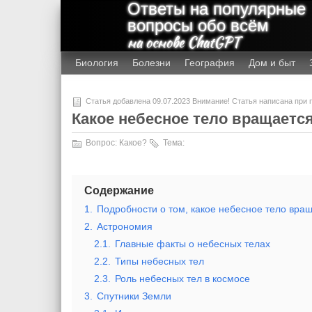
Ответы на популярные
вопросы обо всём
на основе ChatGPT
Биология
Болезни
География
Дом и быт
Статья добавлена 09.07.2023 Внимание! Статья написана при
Какое небесное тело вращаетс
Вопрос:
Какое?
Тема:
Содержание
1.
Подробности о том, какое небесное тело вращ
2.
Астрономия
2.1.
Главные факты о небесных телах
2.2.
Типы небесных тел
2.3.
Роль небесных тел в космосе
3.
Спутники Земли