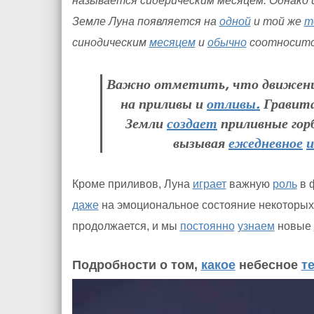
называется сидерическим месяцем. Однако и
Земле Луна появляется на
одной
и той же
т
синодическим
месяцем
и
обычно
соотноситс
Важно отметить, что движение 
на приливы и
отливы.
Гравита
Земли
создает
приливные гор
вызывая
ежедневное
и
Кроме приливов, Луна
играет
важную
роль
в 
даже
на эмоциональное состояние некоторых
продолжается, и мы
постоянно
узнаем
новые
Подробности о том,
какое
небесное
т