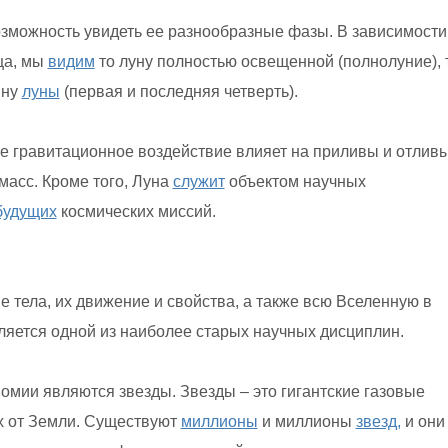
зможность увидеть ее разнообразные фазы. В зависимости
ца, мы
видим
то луну полностью освещенной (полнолуние), 
ину
луны
(первая и последняя четверть).
е гравитационное воздействие влияет на приливы и отливы
асс. Кроме того, Луна
служит
объектом научных
будущих
космических миссий.
тела, их движение и свойства, а также всю Вселенную в
ляется одной из наиболее старых научных дисциплин.
омии являются звезды. Звезды – это гигантские газовые
х от Земли. Существуют
миллионы
и миллионы
звезд,
и они