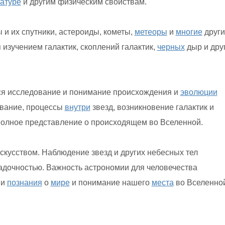
атуре
и другим физическим свойствам.
 и их спутники, астероиды, кометы,
метеоры
и
многие
други
изучением галактик, скоплений галактик,
черных
дыр и дру
я исследование и понимание происхождения и
эволюции
вание, процессы
внутри
звезд, возникновение галактик и
полное представление о происходящем во Вселенной.
искусством. Наблюдение звезд и других небесных тел
гадочностью. Важность астрономии для человечества
ши
познания
о
мире
и понимание нашего
места
во Вселенной