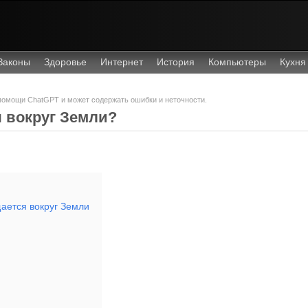
Законы
Здоровье
Интернет
История
Компьютеры
Кухня
 помощи ChatGPT и может содержать ошибки и неточности.
я вокруг Земли?
ается вокруг Земли