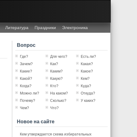
Литература
Праздники
Электроника
Вопрос
Где?
Для чего?
Есть ли?
Зачем?
Как?
Какая?
Какие?
Каким?
Какое?
Какой?
Какую?
Кем?
Когда?
Кто?
Куда?
Можно ли?
На каком?
Откуда?
Почему?
Сколько?
У каких?
Чем?
Что?
Новое на сайте
Кем утверждается схема избирательных