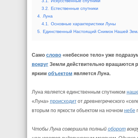
3.1.
Искусственные спутники
3.2.
Естественные спутники
4.
Луна
4.1.
Основные характеристики Луны
5.
Единственный Настоящий Снимок Нашей Зем
Само
слово
«небесное тело» уже подразуме
вокруг
Земли действительно вращаются 
ярким
объектом
является Луна.
Луна является единственным спутником
наш
«Луна»
происходит
от древнегреческого «селе
вторым по яркости объектом на ночном
небе
п
Чтобы Луна совершила полный
оборот
вокр