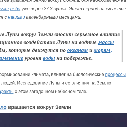
з-за вращения Земли вокруг Солнца, для наблюдателя на
очке
неба
уже через 27,3 суток. Этот период называется
я с
нашими
календарными месяцами.
Луны вокруг Земли вносит серьезное влияние
ционное воздействие Луны на водные
массы
бы, которые движутся по
океанам
и
морям,
зменение
уровня
воды
на побережье.
формировании климата, влияет на биологические
процессы
 людей. Исследование Луны и ее влияния на Землю
факты
о этом загадочном небесном теле.
ело
вращается вокруг Земли