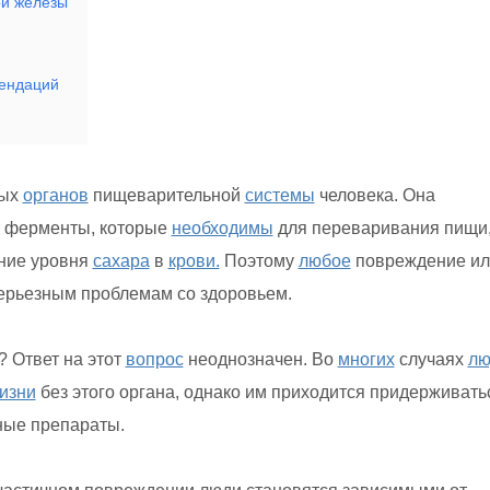
й железы
мендаций
ных
органов
пищеварительной
системы
человека. Она
т ферменты, которые
необходимы
для переваривания пищи,
ание уровня
сахара
в
крови.
Поэтому
любое
повреждение ил
ерьезным проблемам со здоровьем.
 Ответ на этот
вопрос
неоднозначен. Во
многих
случаях
лю
изни
без этого органа, однако им приходится придерживать
ные препараты.