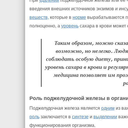
При
удалении
поджелудочной железы или ее 
введения внешних источников энзимов и инс
веществ,
которые в
норме
вырабатываются по
полноценно, а
уровень
сахара в крови может с
Таким образом, можно сказ
возможно, но нелегко. Люд
соблюдать особую диету, при
уровень сахара в крови и регул
медицина позволяет им пр
р
Роль поджелудочной железы в орган
Поджелудочная железа является
одним
из ва
роль
заключается в
синтезе
и
выделении
важн
функционирования организма.