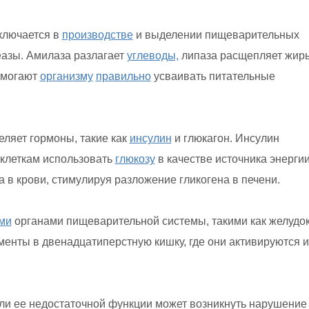
ключается в
производстве
и выделении пищеварительных
азы. Амилаза разлагает
углеводы,
липаза расщепляет жиры
могают
организму
правильно
усваивать питательные
еляет гормоны, такие как
инсулин
и глюкагон. Инсулин
 клеткам использовать
глюкозу
в качестве источника энергии
 в крови, стимулируя разложение гликогена в печени.
ми
органами пищеварительной системы, такими как желудок
енты в двенадцатиперстную кишку, где они активируются и
или ее недостаточной функции может возникнуть нарушение