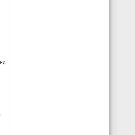
ни.
я