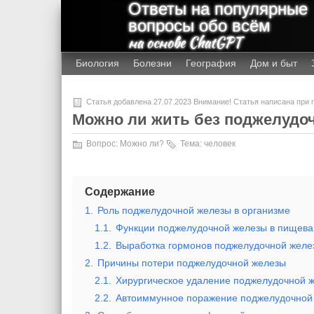
Ответы на популярные
вопросы обо всём
на основе ChatGPT
Биология
Болезни
География
Дом и быт
Статья добавлена 27.07.2023 Внимание! Статья написана при
Можно ли жить без поджелудо
Вопрос:
Можно ли?
Тема:
человек
Содержание
1.
Роль поджелудочной железы в организме
1.1.
Функции поджелудочной железы в пищев
1.2.
Выработка гормонов поджелудочной желе
2.
Причины потери поджелудочной железы
2.1.
Хирургическое удаление поджелудочной 
2.2.
Автоиммунное поражение поджелудочной