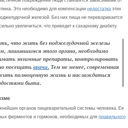
частичном повреждении люди становятся зависимыми от
улина. Это необходимо для компенсации
недостатка
этих
джелудочной железой. Без них пища не переваривается
ильно увеличиться, что приведет к сахарному диабету.
ать, что жить без поджелудочной железы
ям, лишившимся этого органа, необходимо
нимать энзимные препараты, контролировать
ярно посещать
врача.
Тем не менее, современная
ожить полноценную жизнь и наслаждаться
адостями быта.
изме
жнейших органов пищеварительной системы человека. Ее
ых ферментов и гормонов, необходимых для
правильного