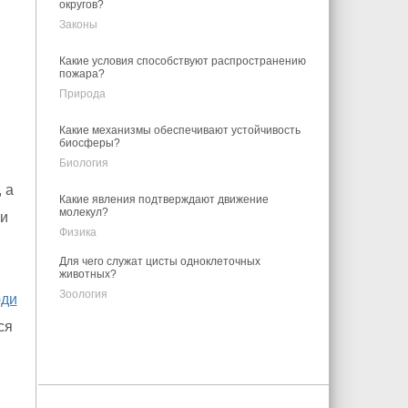
округов?
Законы
Какие условия способствуют распространению
пожара?
Природа
Какие механизмы обеспечивают устойчивость
биосферы?
Биология
 а
Какие явления подтверждают движение
молекул?
и
Физика
Для чего служат цисты одноклеточных
животных?
Зоология
ди
ся