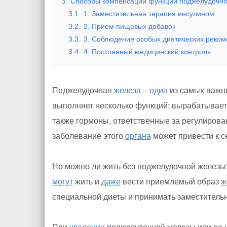
3.
Способы компенсации функций поджелудочно
3.1.
1. Заместительная терапия инсулином
3.2.
2. Прием пищевых добавок
3.3.
3. Соблюдение особых диетических реко
3.4.
4. Постоянный медицинский контроль
Поджелудочная
железа
–
один
из самых важ
выполняет несколько функций: вырабатывае
также гормоны, ответственные за регулиров
заболевание этого
органа
может привести к с
Но можно ли жить без поджелудочной железы?
могут
жить и
даже
вести приемлемый образ
ж
специальной диеты и принимать заместитель