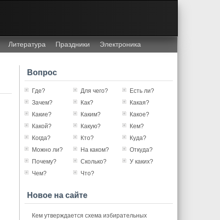
Литература
Праздники
Электроника
Вопрос
Где?
Для чего?
Есть ли?
Зачем?
Как?
Какая?
Какие?
Каким?
Какое?
Какой?
Какую?
Кем?
Когда?
Кто?
Куда?
Можно ли?
На каком?
Откуда?
Почему?
Сколько?
У каких?
Чем?
Что?
Новое на сайте
Кем утверждается схема избирательных