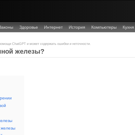
Законы
Здоровье
Интернет
История
Компьютеры
Кухня
 помощи ChatGPT и может содержать ошибки и неточности.
чной железы?
арении
зой
железы
 железы