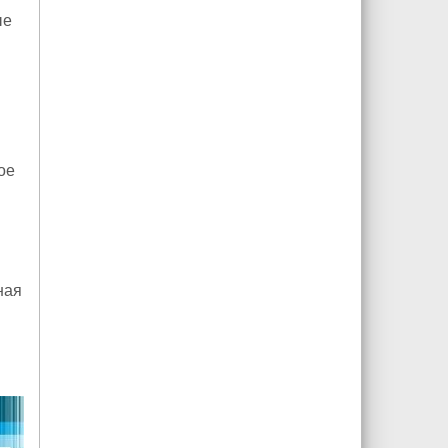
ые
ое
ная