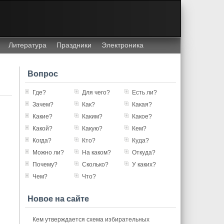
Литература
Праздники
Электроника
Вопрос
Где?
Для чего?
Есть ли?
Зачем?
Как?
Какая?
Какие?
Каким?
Какое?
Какой?
Какую?
Кем?
Когда?
Кто?
Куда?
Можно ли?
На каком?
Откуда?
Почему?
Сколько?
У каких?
Чем?
Что?
Новое на сайте
Кем утверждается схема избирательных