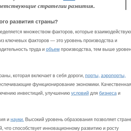
ветствующие стратегии развития.
ого развития страны?
ределяется множеством факторов, которые взаимодействую
из ключевых факторов — это уровень производства и
одительность труда и
объем
производства, тем выше урове
аны, которая включает в себя дороги,
порты,
аэропорты,
спечивающие функционирование экономики. Качественная
лечению инвестиций, улучшению
условий
для
бизнеса
и
ния и
науки.
Высокий уровень образования позволяет стран
, что способствует инновационному развитию и росту