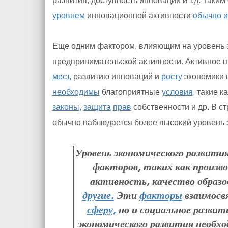
развития, доступность инноваций и т.д. Таки
уровнем
инновационной активности
обычно
Еще одним фактором, влияющим на уровень э
предпринимательской активности. Активное 
мест,
развитию инноваций и
росту
экономики в
необходимы
благоприятные
условия,
такие к
законы,
защита
прав
собственности и др. В с
обычно наблюдается более высокий уровень 
Уровень экономического развити
факторов, таких как произв
активность, качество образо
другие.
Эти
факторы
взаимосв
сферу,
но и социальное развит
экономического развития необх