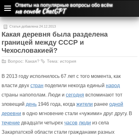
Ответы на популярные вопросы обо всём
на основе ChatGPT
Статья добавлена 24.12.2013
Какая деревня была разделена
границей между СССР и
Чехословакией?
Вопрос:
Какая?
Тема:
история
В 2013 году исполнилось 67 лет с того момента, как
власти двух
стран
поделили некогда единый
народ
страны напополам. Люди и
сегодня
вспоминают тот
зловещий
день
1946 года, когда
жители
ранее
одной
деревни
в одно мгновение стали «чужими» друг другу. В
течение
двадцати четырех
часов
люди
из села
Закарпатской области стали гражданами разных