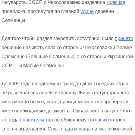
государств. СССР и Чехословакию разделила
колючая
проволока, протянутая по главной
улице
деревни
Селменцы.
Для того чтобы раздел закрепить остаточно, было
принято
решение называть села со стороны Чехословакии Вельке
Слеменце (Большие Селменцы), а со стороны Украинской
ССР — и Малые Селменцы.
До 2005 года ни одному из граждан двух соседних стран
не разрешалось перейти границу. Жизнь потустороннего
мира
можно было узнать, пройдя множество проверок и
имея необходимые документы. Однако уже в
августе
того
же года
правительства
по обоюдному
согласию
сторон
снесли ограждения. Спустя два
месяца
на
месте
колючей