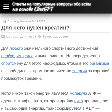
Ответы на популярные вопросы обо всём
на основе ChatGPT
Статья добавлена 24.12.2013
Для чего нужен креатин?
Вопрос:
Для чего?
Тема:
здоровье
Для
любого
значительного спортивного достижения
необходима
сила
и выносливость. Непосредственно
спортсмену
для этого необходимо, чтобы в его
организме
высвободилось огромное количество
энергии
за короткий
промежуток времени.
Источником такой энергии является
молекула
АТФ —
аденозинтрифосфата, которая пройдя
цикл
превращения
и высвободив энергию, трансформируется в АДФ —