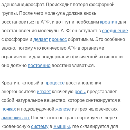
аденозиндифосфат. Происходит потеря фосфорной
группы. После чего молекула должна вновь
восстановиться в АТФ, и вот тут и необходим
креатин
для
восстановления молекулы АТФ: он вступает в
соединение
с фосфором и
делает
процесс
обратимым. Это особенно
важно, потому что количество АТФ в организме
ограничено, и для поддержания физической активности
оно должно
постоянно
восстанавливаться.
Креатин, который в
процессе
восстановления
энергоносителя
играет
ключевую
роль,
представляет
собой натуральное вещество, которое синтезируется в
почках
и поджелудочной
железе
из трех человеческих
аминокислот.
После этого он транспортируется через
кровеносную
систему
в
мышцы,
где складируется для