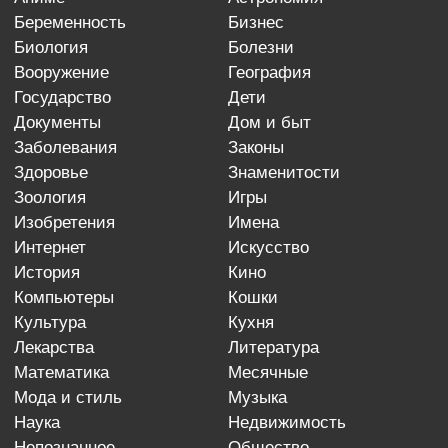
беременность
бизнес
биология
болезни
вооружение
география
государство
дети
документы
дом и быт
заболевания
законы
здоровье
знаменитости
зоология
игры
изобретения
имена
интернет
искусство
история
кино
компьютеры
кошки
культура
кухня
лекарства
литература
математика
месячные
мода и стиль
музыка
наука
недвижимость
непознанное
общество