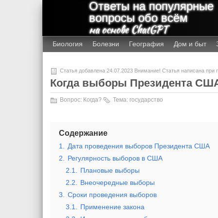
Ответы на популярные
вопросы обо всём
на основе ChatGPT
Биология
Болезни
География
Дом и быт
Статья добавлена 24.07.2023 Внимание! Статья написана при
Когда выборы Президента СШ
Вопрос:
Когда?
Тема:
государство
Содержание
1.
Дата проведения выборов Президента США
2.
Регулярность выборов в США
2.1.
Плановые выборы
2.2.
Внеочередные выборы
3.
Сроки проведения выборов
3.1.
Применение закона