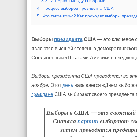
3.2.
Интервал между выборами
4.
Процесс выборов президента США
5.
Что такое кокус? Как проходят выборы прези
Выборы
президента
США
— это ключевое 
являются высшей степенью демократическог
Соединенными Штатами Америки в следующе
Выборы президента США проводятся во вто
ноябре.
Этот
день
называется «Днем выборов
граждане
США выбирают своего президента пу
Выборы в США — это сложный п
Сначала
партии
выбирают сво
затем проводятся предвар