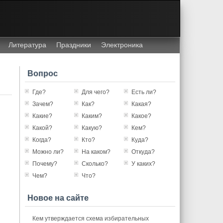
Литература
Праздники
Электроника
Вопрос
Где?
Для чего?
Есть ли?
Зачем?
Как?
Какая?
Какие?
Каким?
Какое?
Какой?
Какую?
Кем?
Когда?
Кто?
Куда?
Можно ли?
На каком?
Откуда?
Почему?
Сколько?
У каких?
Чем?
Что?
Новое на сайте
Кем утверждается схема избирательных