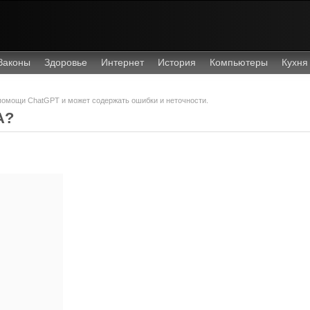
Законы
Здоровье
Интернет
История
Компьютеры
Кухня
 помощи ChatGPT и может содержать ошибки и неточности.
А?