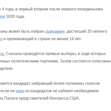
 года, в первый вторник после первого понедельника
бря
2020 года.
раны может быть избран
гражданин,
достигший 35-летнего
во
и проживающий в стране не менее 14 лет.
па.
Сначала проводятся прямые выборы, в ходе которых
енных политическими партиями. Затем состоятся голосова
дителя.
вится кандидат, набравший более половины голосов
 если ни
один
из кандидатов не наберет необходимое
ть Палата представителей Конгресса США.