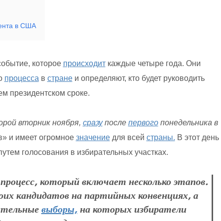
дента в США
событие, которое
происходит
каждые четыре года. Они
о
процесса
в
стране
и определяют, кто будет руководить
м президентском сроке.
рой вторник ноября,
сразу
после
первого
понедельника в
» и имеет огромное
значение
для всей
страны.
В этот день
тем голосования в избирательных участках.
роцесс, который включает несколько этапов.
их кандидатов на партийных конвенциях, а
ительные
выборы,
на которых избиратели