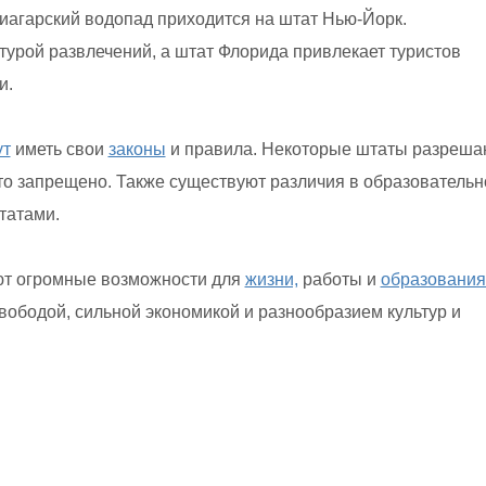
Ниагарский водопад приходится на штат Нью-Йорк.
урой развлечений, а штат Флорида привлекает туристов
и.
ут
иметь свои
законы
и правила. Некоторые штаты разреша
это запрещено. Также существуют различия в образовательн
татами.
т огромные возможности для
жизни,
работы и
образования
вободой, сильной экономикой и разнообразием культур и