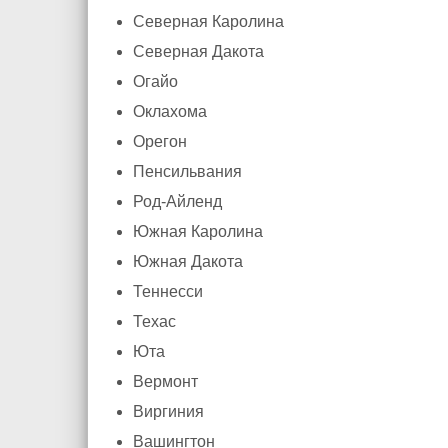
Северная Каролина
Северная Дакота
Огайо
Оклахома
Орегон
Пенсильвания
Род-Айленд
Южная Каролина
Южная Дакота
Теннесси
Техас
Юта
Вермонт
Виргиния
Вашингтон