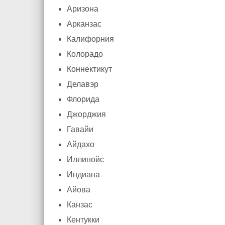
Аризона
Арканзас
Калифорния
Колорадо
Коннектикут
Делавэр
Флорида
Джорджия
Гавайи
Айдахо
Иллинойс
Индиана
Айова
Канзас
Кентукки