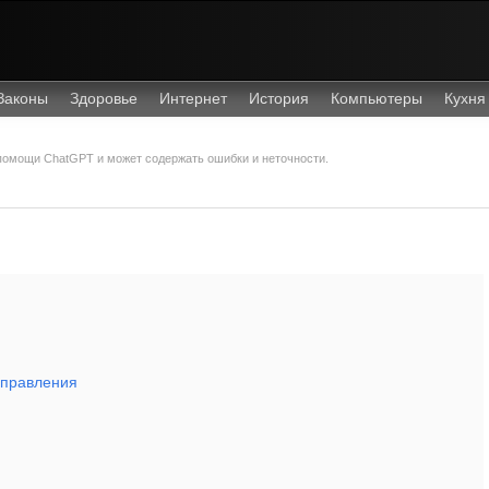
Законы
Здоровье
Интернет
История
Компьютеры
Кухня
 помощи ChatGPT и может содержать ошибки и неточности.
управления