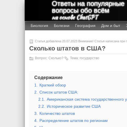
Ответы на популярные
вопросы обо всём
на основе ChatGPT
Биология
Болезни
География
Дом и быт
Статья добавлена 20.07.2023 Внимание! Статья написана при
Сколько штатов в США?
Вопрос:
Сколько?
Тема:
государство
Содержание
1.
Краткий обзор
2.
Список штатов США:
2.1.
Американская система государственного 
2.2.
Историческое развитие США
3.
Количество штатов
4.
Распределение штатов по регионам