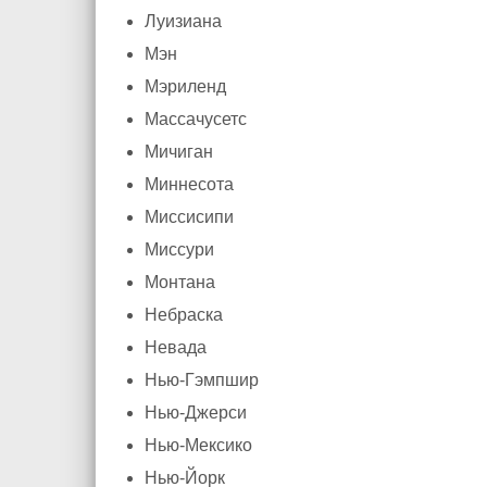
Луизиана
Мэн
Мэриленд
Массачусетс
Мичиган
Миннесота
Миссисипи
Миссури
Монтана
Небраска
Невада
Нью-Гэмпшир
Нью-Джерси
Нью-Мексико
Нью-Йорк