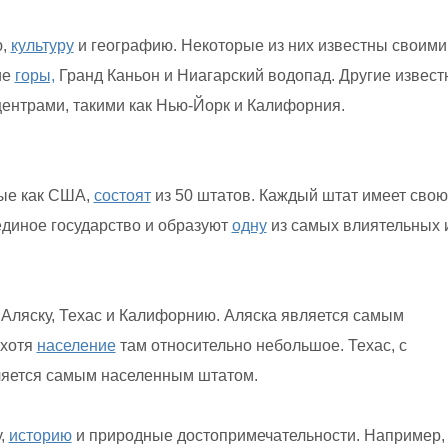
ю,
культуру
и географию. Некоторые из них известны своими
ие
горы,
Гранд Каньон и Ниагарский водопад. Другие извес
ентрами, такими как Нью-Йорк и Калифорния.
ые как США,
состоят
из 50 штатов. Каждый штат имеет свою
единое государство и образуют
одну
из самых влиятельных 
ляску, Техас и Калифорнию. Аляска является самым
 хотя
население
там относительно небольшое. Техас, с
яется самым населенным штатом.
у,
историю
и природные достопримечательности. Например,