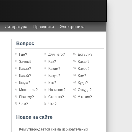
Литература
Праздники
Электроника
Вопрос
Где?
Для чего?
Есть ли?
Зачем?
Как?
Какая?
Какие?
Каким?
Какое?
Какой?
Какую?
Кем?
Когда?
Кто?
Куда?
Можно ли?
На каком?
Откуда?
Почему?
Сколько?
У каких?
Чем?
Что?
Новое на сайте
Кем утверждается схема избирательных