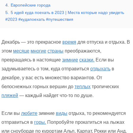
4.
Европейские города
5.
5 идей куда поехать в 2023 | Места которые надо увидеть
#2023 #кудапоехать #путешествия
Декабрь — это прекрасное
время
для отпуска и отдыха. В
этом
месяце
многие
страны
преображаются,
превращаясь в настоящие
зимние
сказки.
Если вы
задумываетесь о том, куда отправиться
отдыхать
в
декабре, у вас есть множество вариантов. От
белоснежных горных вершин до
теплых
тропических
пляжей
— каждый найдет что-то по душе.
Если вы
любите
зимние
виды
отдыха, то рекомендуется
отправиться в
горы.
Попробуйте прокатиться на лыжах
или сноуборде по курортам Альп, Карпат, Рокки или Анд.