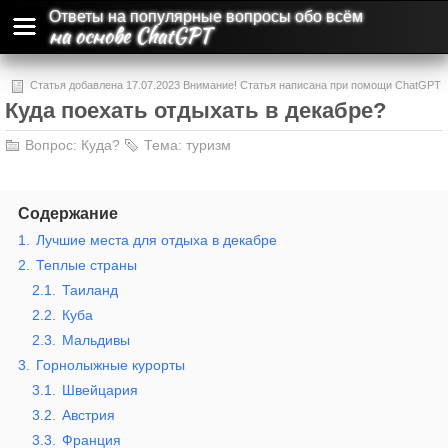
Ответы на популярные вопросы обо всём
на основе ChatGPT
Статья добавлена 17.07.2023 Внимание! Статья написана при помощи ChatGPT
Куда поехать отдыхать в декабре?
и может содержать ошибки и неточности.
Вопрос:
Куда?
Тема:
туризм
Содержание
1.
Лучшие места для отдыха в декабре
2.
Теплые страны
2.1.
Таиланд
2.2.
Куба
2.3.
Мальдивы
3.
Горнолыжные курорты
3.1.
Швейцария
3.2.
Австрия
3.3.
Франция