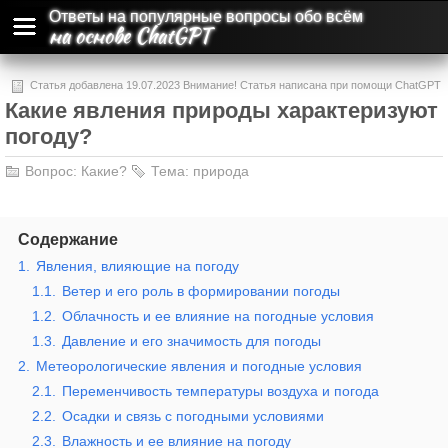
Ответы на популярные вопросы обо всём
на основе ChatGPT
Статья добавлена 19.07.2023 Внимание! Статья написана при помощи ChatGPT
Какие явления природы характеризуют
и может содержать ошибки и неточности.
погоду?
Вопрос:
Какие?
Тема:
природа
Содержание
1.
Явления, влияющие на погоду
1.1.
Ветер и его роль в формировании погоды
1.2.
Облачность и ее влияние на погодные условия
1.3.
Давление и его значимость для погоды
2.
Метеорологические явления и погодные условия
2.1.
Переменчивость температуры воздуха и погода
2.2.
Осадки и связь с погодными условиями
2.3.
Влажность и ее влияние на погоду