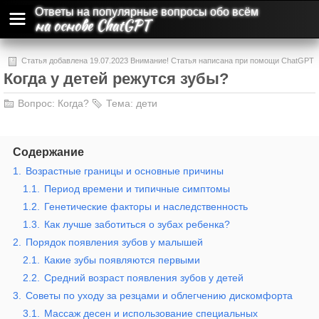
Ответы на популярные вопросы обо всём
на основе ChatGPT
Статья добавлена 19.07.2023 Внимание! Статья написана при помощи ChatGPT
Когда у детей режутся зубы?
и может содержать ошибки и неточности.
Вопрос:
Когда?
Тема:
дети
Содержание
1.
Возрастные границы и основные причины
1.1.
Период времени и типичные симптомы
1.2.
Генетические факторы и наследственность
1.3.
Как лучше заботиться о зубах ребенка?
2.
Порядок появления зубов у малышей
2.1.
Какие зубы появляются первыми
2.2.
Средний возраст появления зубов у детей
3.
Советы по уходу за резцами и облегчению дискомфорта
3.1.
Массаж десен и использование специальных