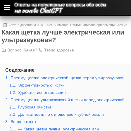
Ответы на популярные вопросы обо всём
на основе ChatGPT
Статья добавлена 02.01.2024 Внимание! Статья написана при помощи ChatGPT
Какая щетка лучше электрическая или
и может содержать ошибки и неточности.
ультразвуковая?
Вопрос:
Какая?
Тема:
здоровье
Содержание
1.
Преимущества электрической щетки перед ультразвуковой
1.1.
Эффективность очистки
1.2.
Удобство использования
2.
Преимущества ультразвуковой щетки перед электрической
2.1.
Глубокая очистка
2.2.
Деликатность по отношению к зубной эмали
3.
Вопрос-ответ
3.1.
— Какая щетка лучше: электрическая или