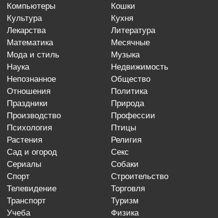
компьютеры
кошки
культура
кухня
лекарства
литература
математика
месячные
мода и стиль
музыка
наука
недвижимость
непознанное
общество
отношения
политика
праздники
природа
производство
профессии
психология
птицы
растения
религия
сад и огород
секс
сериалы
собаки
спорт
строительство
телевидение
торговля
транспорт
туризм
учеба
физика