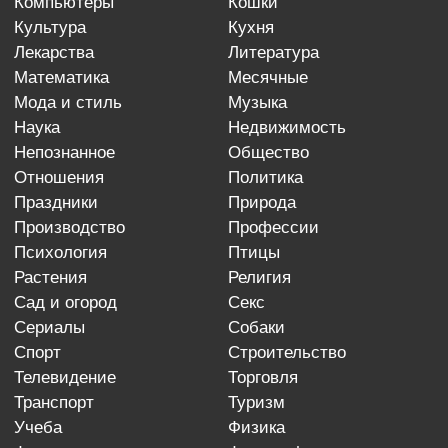
компьютеры
кошки
культура
кухня
лекарства
литература
математика
месячные
мода и стиль
музыка
наука
недвижимость
непознанное
общество
отношения
политика
праздники
природа
производство
профессии
психология
птицы
растения
религия
сад и огород
секс
сериалы
собаки
спорт
строительство
телевидение
торговля
транспорт
туризм
учеба
физика