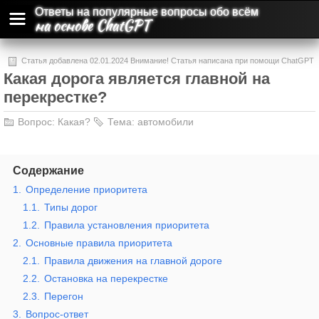
Ответы на популярные вопросы обо всём
на основе ChatGPT
Статья добавлена 02.01.2024 Внимание! Статья написана при помощи ChatGPT
Какая дорога является главной на
и может содержать ошибки и неточности.
перекрестке?
Вопрос:
Какая?
Тема:
автомобили
Содержание
1.
Определение приоритета
1.1.
Типы дорог
1.2.
Правила установления приоритета
2.
Основные правила приоритета
2.1.
Правила движения на главной дороге
2.2.
Остановка на перекрестке
2.3.
Перегон
3.
Вопрос-ответ