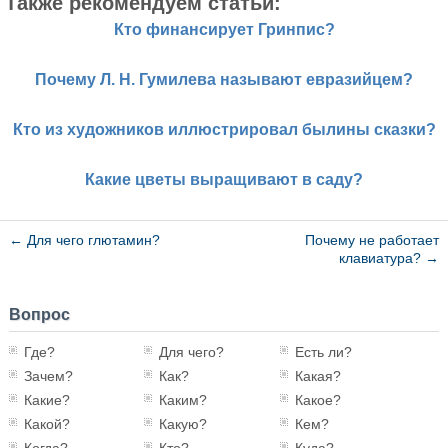
Также рекомендуем статьи:
Кто финансирует Гринпис?
Почему Л. Н. Гумилева называют евразийцем?
Кто из художников иллюстрировал былины сказки?
Какие цветы выращивают в саду?
←
Для чего глютамин?
Почему не работает
клавиатура?
→
Вопрос
Где?
Для чего?
Есть ли?
Зачем?
Как?
Какая?
Какие?
Каким?
Какое?
Какой?
Какую?
Кем?
Когда?
Кто?
Куда?