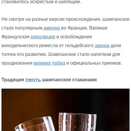
становилось искристым и шипящим.
Не смотря на разные версии происхождения, шампанское
стало популярным
именно
во Франции. Великая
Французская
революция
и освобождение
винодельческого ремесла от гильдейского
закона
дали
толчок его развитию. Шампанское стало напитком для
празднования
великих
побед
и официальных приемов.
Традиция
тянуть
шампанское стаканами