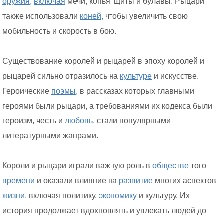
оружия,
включая
мечи, копья, щиты и булавы. Рыцари
также использовали
коней,
чтобы увеличить свою
мобильность и скорость в бою.
Существование королей и рыцарей в эпоху королей и
рыцарей сильно отразилось на
культуре
и искусстве.
Героические
поэмы,
в рассказах которых главными
героями были рыцари, а требованиями их кодекса были
героизм, честь и
любовь,
стали популярными
литературными жанрами.
Короли и рыцари играли важную роль в
обществе
того
времени
и оказали влияние на
развитие
многих аспектов
жизни,
включая политику,
экономику
и культуру. Их
история продолжает вдохновлять и увлекать людей до