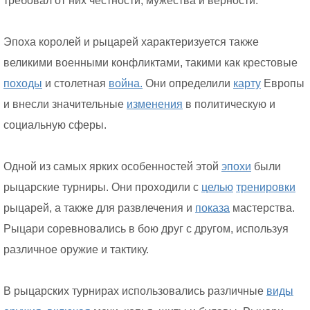
требовал от них честности, мужества и верности.
Эпоха королей и рыцарей характеризуется также
великими военными конфликтами, такими как крестовые
походы
и столетная
война.
Они определили
карту
Европы
и внесли значительные
изменения
в политическую и
социальную сферы.
Одной из самых ярких особенностей этой
эпохи
были
рыцарские турниры. Они проходили с
целью
тренировки
рыцарей, а также для развлечения и
показа
мастерства.
Рыцари соревновались в бою друг с другом, используя
различное оружие и тактику.
В рыцарских турнирах использовались различные
виды