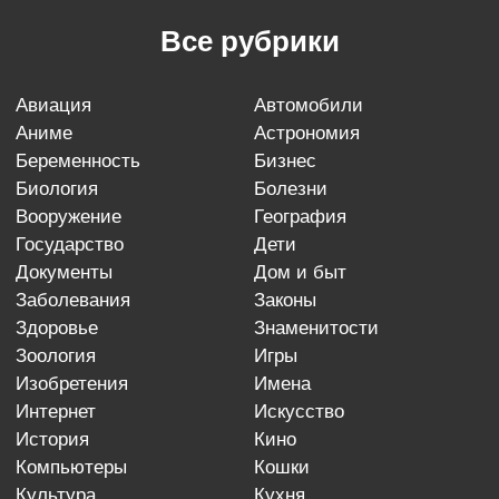
Все рубрики
авиация
автомобили
аниме
астрономия
беременность
бизнес
биология
болезни
вооружение
география
государство
дети
документы
дом и быт
заболевания
законы
здоровье
знаменитости
зоология
игры
изобретения
имена
интернет
искусство
история
кино
компьютеры
кошки
культура
кухня