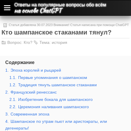
Ответы на популярные вопросы обо всём
на основе ChatGPT
Статья добавлена 30.07.2023 Внимание! Статья написана при помощи ChatGPT
Кто шампанское стаканами тянул?
и может содержать ошибки и неточности.
Вопрос:
Кто?
Тема:
история
Содержание
1.
Эпоха королей и рыцарей
1.1.
Первые упоминания о шампанском
1.2.
Традиция тянуть шампанское стаканами
2.
Французский ренессанс
2.1.
Изобретение бокала для шампанского
2.2.
Церемония наливания шампанского
3.
Современная эпоха
4.
Шампанское по утрам пьют или аристократы, или
дегенераты!