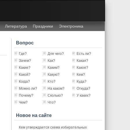
Литература
Праздники
Электроника
Вопрос
Где?
Для чего?
Есть ли?
Зачем?
Как?
Какая?
Какие?
Каким?
Какое?
Какой?
Какую?
Кем?
Когда?
Кто?
Куда?
Можно ли?
На каком?
Откуда?
Почему?
Сколько?
У каких?
Чем?
Что?
Новое на сайте
Кем утверждается схема избирательных