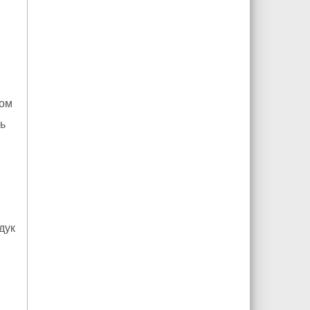
дом
ь
дук