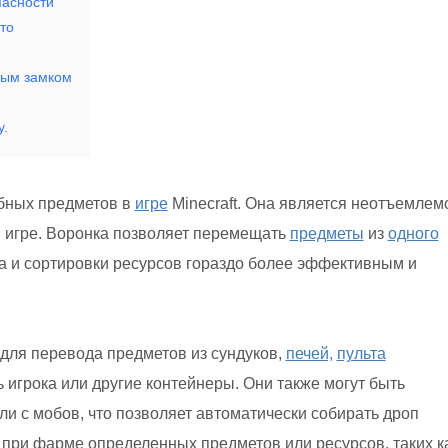
пасности
то
вым замком
у.
бных предметов в
игре
Minecraft. Она является неотъемлем
в игре. Воронка позволяет перемещать
предметы
из
одного
а и сортировки ресурсов гораздо более эффективным и
для перевода предметов из сундуков,
печей,
пульта
 игрока или другие контейнеры. Они также могут быть
ли с мобов, что позволяет автоматически собирать дроп
при фарме определенных предметов или ресурсов, таких к