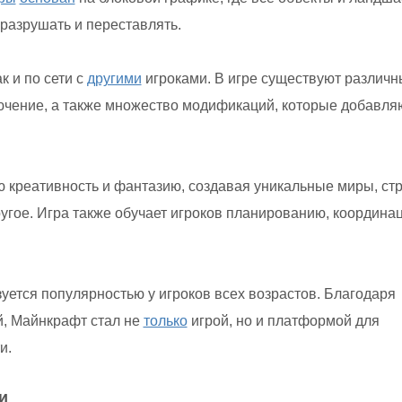
 разрушать и переставлять.
к и по сети с
другими
игроками. В игре существуют различн
ючение, а также множество модификаций, которые добавля
 креативность и фантазию, создавая уникальные миры, ст
угое. Игра также обучает игроков планированию, координа
ется популярностью у игроков всех возрастов. Благодаря
й, Майнкрафт стал не
только
игрой, но и платформой для
и.
и