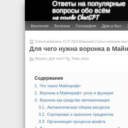
Ответы на популярные
вопросы обо всём
на основе ChatGPT
Биология
Болезни
География
Дом и быт
Статья добавлена 12.07.2023 Внимание! Статья написана при
Для чего нужна воронка в Май
Вопрос:
Для чего?
Тема:
игры
Содержание
1.
Что такое Майнкрафт
2.
Воронка в Майнкрафт: роль и функции
3.
Воронка как средство автоматизации
3.1.
Автоматическая сборка ресурсов
3.2.
Сортировка и хранение предметов
3.3.
Организация процесса крафта