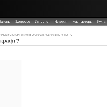
Законы
Здоровье
Интернет
История
Компьютеры
Кухня
 помощи ChatGPT и может содержать ошибки и неточности.
нкрафт?