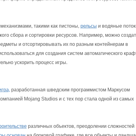
механизмами, такими как пистоны,
рельсы
и водяные поток
ого сбора и сортировки ресурсов. Например, можно создат
редметы и отсортировывать их по разным контейнерам в
использоваться для создания систем автоматического краф
ельно ускорить процесс игры.
игра,
разработанная шведским программистом Маркусом
компанией Mojang Studios и с тех пор стала одной из самых
роительстве
различных объектов, преодолении сложностей 
ры
основан
на блоковой графике, где все объекты и ландш