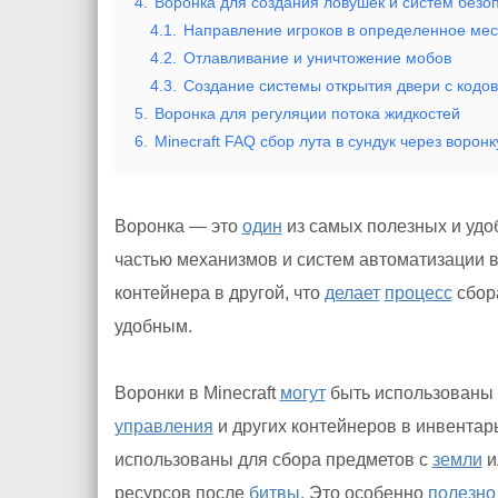
4.
Воронка для создания ловушек и систем безо
4.1.
Направление игроков в определенное мес
4.2.
Отлавливание и уничтожение мобов
4.3.
Создание системы открытия двери с кодо
5.
Воронка для регуляции потока жидкостей
6.
Minecraft FAQ сбор лута в сундук через воронк
Воронка — это
один
из самых полезных и удо
частью механизмов и систем автоматизации 
контейнера в другой, что
делает
процесс
сбор
удобным.
Воронки в Minecraft
могут
быть использованы 
управления
и других контейнеров в инвентарь
использованы для сбора предметов с
земли
и
ресурсов после
битвы.
Это особенно
полезно