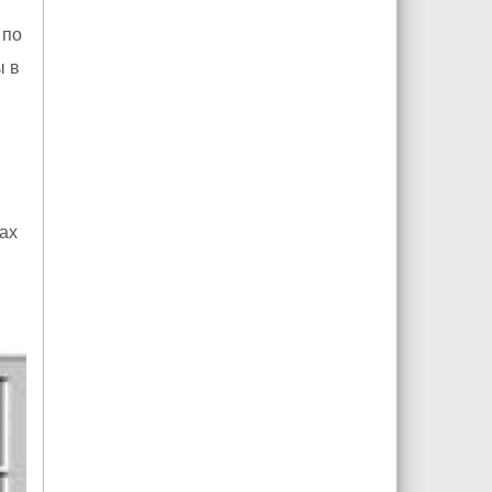
 по
ы в
ах