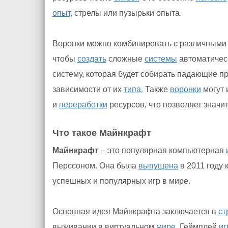
опыт,
стрелы или пузырьки опыта.
Воронки можно комбинировать с различными 
чтобы
создать
сложные
системы
автоматическ
систему, которая будет собирать падающие п
зависимости от их
типа.
Также
воронки
могут 
и
переработки
ресурсов, что позволяет значит
Что такое Майнкрафт
Майнкрафт
– это популярная компьютерная
Перссоном. Она была
выпущена
в 2011 году 
успешных и популярных игр в мире.
Основная идея Майнкрафта заключается в
ст
выживании в виртуальном
мире.
Геймплей
иг