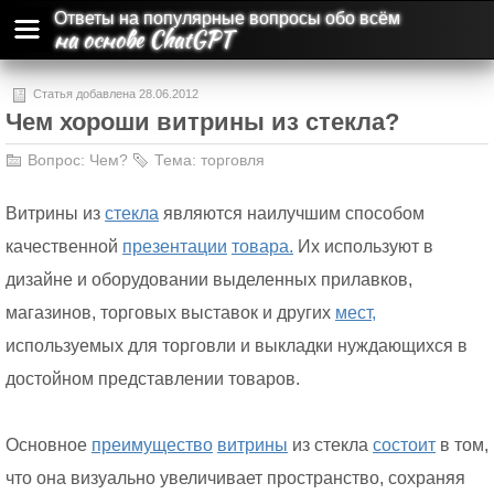
Ответы на популярные вопросы обо всём
на основе ChatGPT
Статья добавлена 28.06.2012
Чем хороши витрины из стекла?
Вопрос:
Чем?
Тема:
торговля
Витрины из
стекла
являются наилучшим способом
качественной
презентации
товара.
Их используют в
дизайне и оборудовании выделенных прилавков,
магазинов, торговых выставок и других
мест,
используемых для торговли и выкладки нуждающихся в
достойном представлении товаров.
Основное
преимущество
витрины
из стекла
состоит
в том,
что она визуально увеличивает пространство, сохраняя