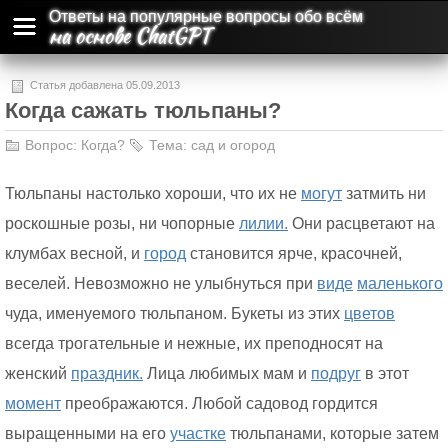
Ответы на популярные вопросы обо всём
на основе ChatGPT
Статья добавлена 05.09.2013
Когда сажать тюльпаны?
Вопрос:
Когда?
Тема:
сад и огород
Тюльпаны настолько хороши, что их не
могут
затмить ни
роскошные розы, ни чопорные
лилии.
Они расцветают на
клумбах весной, и
город
становится ярче, красочней,
веселей. Невозможно не улыбнуться при
виде
маленького
чуда, именуемого тюльпаном. Букеты из этих
цветов
всегда трогательные и нежные, их преподносят на
женский
праздник.
Лица любимых мам и
подруг
в этот
момент
преображаются. Любой садовод гордится
выращенными на его
участке
тюльпанами, которые затем