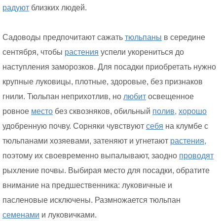
радуют
близких людей.
Садоводы предпочитают сажать
тюльпаны
в середине
сентября, чтобы
растения
успели укорениться до
наступления заморозков. Для посадки приобретать нужно
крупные луковицы, плотные, здоровые, без признаков
гнили. Тюльпан неприхотлив, но
любит
освещенное
ровное
место
без сквозняков, обильный
полив,
хорошо
удобренную почву. Сорняки чувствуют
себя
на клумбе с
тюльпанами хозяевами, затеняют и угнетают
растения,
поэтому их своевременно выпалывают, заодно
проводят
рыхление почвы. Выбирая место для посадки, обратите
внимание на предшественника: луковичные и
пасленовые исключены. Размножается тюльпан
семенами
и луковичками.