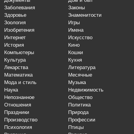
документы
дом и быт
заболевания
законы
здоровье
знаменитости
зоология
игры
изобретения
имена
интернет
искусство
история
кино
компьютеры
кошки
культура
кухня
лекарства
литература
математика
месячные
мода и стиль
музыка
наука
недвижимость
непознанное
общество
отношения
политика
праздники
природа
производство
профессии
психология
птицы