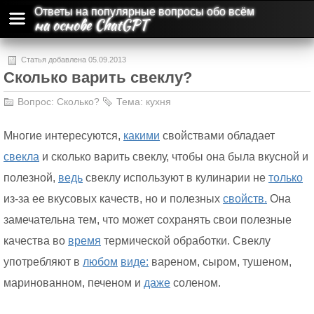
Ответы на популярные вопросы обо всём
на основе ChatGPT
Статья добавлена 05.09.2013
Сколько варить свеклу?
Вопрос:
Сколько?
Тема:
кухня
Многие интересуются,
какими
свойствами обладает
свекла
и сколько варить свеклу, чтобы она была вкусной и
полезной,
ведь
свеклу используют в кулинарии не
только
из-за ее вкусовых качеств, но и полезных
свойств.
Она
замечательна тем, что может сохранять свои полезные
качества во
время
термической обработки. Свеклу
употребляют в
любом
виде:
вареном, сыром, тушеном,
маринованном, печеном и
даже
соленом.