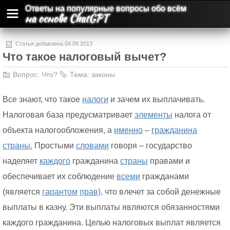
Ответы на популярные вопросы обо всём
на основе ChatGPT
Статья добавлена 04.09.2013
Что такое налоговый вычет?
Вопрос:
Что?
Тема:
законы
Все знают, что такое
налоги
и зачем их выплачивать.
Налоговая база предусматривает
элементы
налога от
объекта налогообложения, а
именно
–
гражданина
страны.
Простыми
словами
говоря – государство
наделяет
каждого
гражданина
страны
правами и
обеспечивает их соблюдение
всеми
гражданами
(является
гарантом
прав),
что влечет за собой денежные
выплаты в казну. Эти выплаты являются обязанностями
каждого гражданина. Целью налоговых выплат является