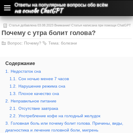
Ответы на популярные вопросы обо всём
на основе ChatGPT
Статья добавлена 03.08.2023 Внимание! Статья написана при помощи ChatGPT
Почему с утра болит голова?
и может содержать ошибки и неточности.
Вопрос:
Почему?
Тема:
болезни
Содержание
1.
Недостаток сна
1.1.
Сон ночью менее 7 часов
1.2.
Нарушение режима сна
1.3.
Плохое качество сна
2.
Неправильное питание
2.1.
Отсутствие завтрака
2.2.
Употребление кофе на голодный желудок
3.
Головная боль или почему болит голова. Причины, виды,
диагностика и лечение головной боли, мигрень