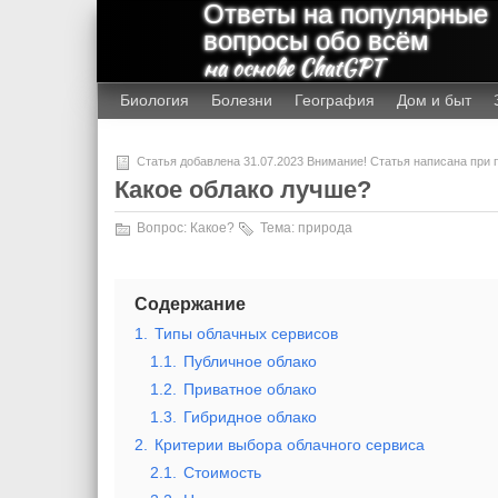
Ответы на популярные
вопросы обо всём
на основе ChatGPT
Биология
Болезни
География
Дом и быт
Статья добавлена 31.07.2023 Внимание! Статья написана при
Какое облако лучше?
Вопрос:
Какое?
Тема:
природа
Содержание
1.
Типы облачных сервисов
1.1.
Публичное облако
1.2.
Приватное облако
1.3.
Гибридное облако
2.
Критерии выбора облачного сервиса
2.1.
Стоимость