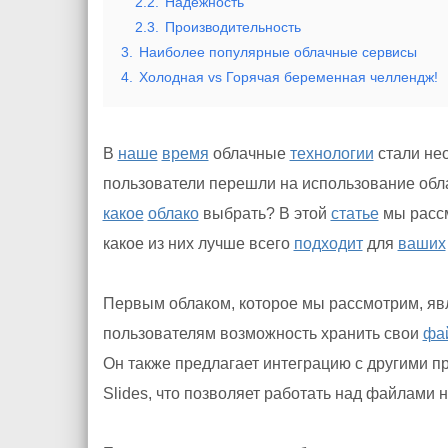
2.2.
Надежность
2.3.
Производительность
3.
Наиболее популярные облачные сервисы
4.
Холодная vs Горячая беременная челлендж!
В
наше
время
облачные
технологии
стали не
пользователи перешли на использование об
какое
облако
выбрать? В этой
статье
мы рассм
какое из них лучше всего
подходит
для
ваших
Первым облаком, которое мы рассмотрим, явл
пользователям возможность хранить свои
фа
Он также предлагает интеграцию с другими пр
Slides, что позволяет работать над файлами 