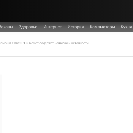
Законы
Здоровье
Интернет
История
Компьютеры
Кухня
 помощи ChatGPT и может содержать ошибки и неточности.