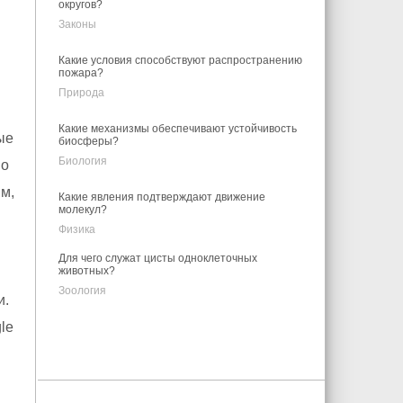
округов?
Законы
Какие условия способствуют распространению
пожара?
Природа
Какие механизмы обеспечивают устойчивость
ые
биосферы?
Биология
Но
м,
Какие явления подтверждают движение
молекул?
Физика
Для чего служат цисты одноклеточных
животных?
Зоология
и.
le