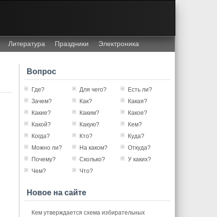
Литература
Праздники
Электроника
Вопрос
Где?
Для чего?
Есть ли?
Зачем?
Как?
Какая?
Какие?
Каким?
Какое?
Какой?
Какую?
Кем?
Когда?
Кто?
Куда?
Можно ли?
На каком?
Откуда?
Почему?
Сколько?
У каких?
Чем?
Что?
Новое на сайте
Кем утверждается схема избирательных