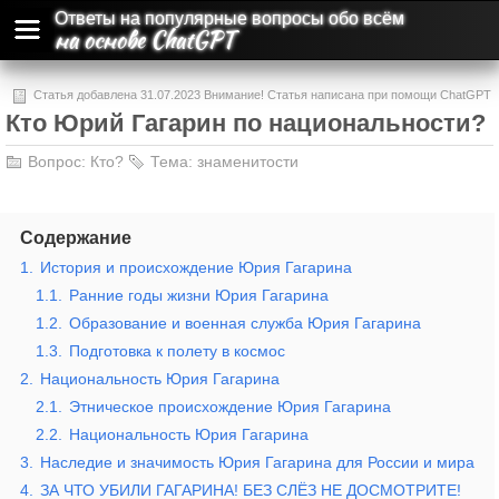
Ответы на популярные вопросы обо всём
на основе ChatGPT
Статья добавлена 31.07.2023 Внимание! Статья написана при помощи ChatGPT
Кто Юрий Гагарин по национальности?
и может содержать ошибки и неточности.
Вопрос:
Кто?
Тема:
знаменитости
Содержание
1.
История и происхождение Юрия Гагарина
1.1.
Ранние годы жизни Юрия Гагарина
1.2.
Образование и военная служба Юрия Гагарина
1.3.
Подготовка к полету в космос
2.
Национальность Юрия Гагарина
2.1.
Этническое происхождение Юрия Гагарина
2.2.
Национальность Юрия Гагарина
3.
Наследие и значимость Юрия Гагарина для России и мира
4.
ЗА ЧТО УБИЛИ ГАГАРИНА! БЕЗ СЛЁЗ НЕ ДОСМОТРИТЕ!