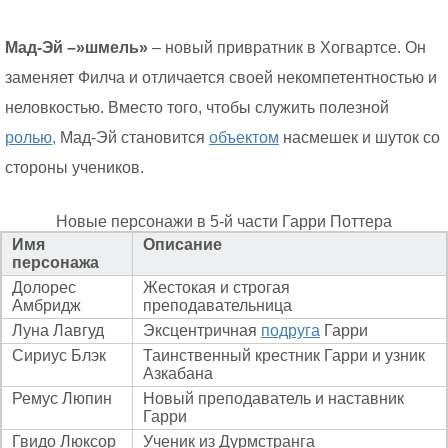
Мад-Эй –»шмель»
– новый привратник в Хогвартсе. Он
заменяет Филча и отличается своей некомпетентностью и
неловкостью. Вместо того, чтобы служить полезной
ролью,
Мад-Эй становится
объектом
насмешек и шуток со
стороны учеников.
Новые персонажи в 5-й части Гарри Поттера
Имя
Описание
персонажа
Долорес
Жестокая и строгая
Амбридж
преподавательница
Луна Лавгуд
Эксцентричная
подруга
Гарри
Сириус Блэк
Таинственный крестник Гарри и узник
Азкабана
Ремус Люпин
Новый преподаватель и наставник
Гарри
Гвидо Люксор
Ученик из Дурмстранга