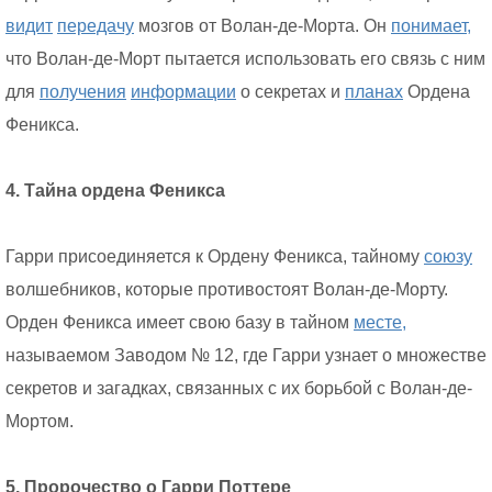
видит
передачу
мозгов от Волан-де-Морта. Он
понимает,
что Волан-де-Морт пытается использовать его связь с ним
для
получения
информации
о секретах и
планах
Ордена
Феникса.
4. Тайна ордена Феникса
Гарри присоединяется к Ордену Феникса, тайному
союзу
волшебников, которые противостоят Волан-де-Морту.
Орден Феникса имеет свою базу в тайном
месте,
называемом Заводом № 12, где Гарри узнает о множестве
секретов и загадках, связанных с их борьбой с Волан-де-
Мортом.
5. Пророчество о Гарри Поттере