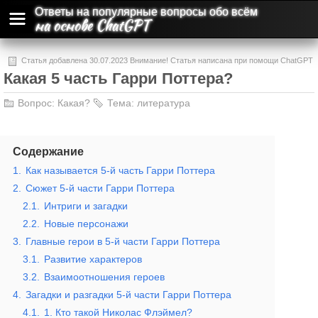
Ответы на популярные вопросы обо всём
на основе ChatGPT
Статья добавлена 30.07.2023 Внимание! Статья написана при помощи ChatGPT
Какая 5 часть Гарри Поттера?
и может содержать ошибки и неточности.
Вопрос:
Какая?
Тема:
литература
Содержание
1.
Как называется 5-й часть Гарри Поттера
2.
Сюжет 5-й части Гарри Поттера
2.1.
Интриги и загадки
2.2.
Новые персонажи
3.
Главные герои в 5-й части Гарри Поттера
3.1.
Развитие характеров
3.2.
Взаимоотношения героев
4.
Загадки и разгадки 5-й части Гарри Поттера
4.1.
1. Кто такой Николас Флэймел?