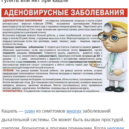
Гулять или нет при кашле
Кашель —
один
из симптомов
многих
заболеваний
дыхательной системы. Он может быть вызван простудой,
гриппом, бронхитом и другими причинами. Когда
человек