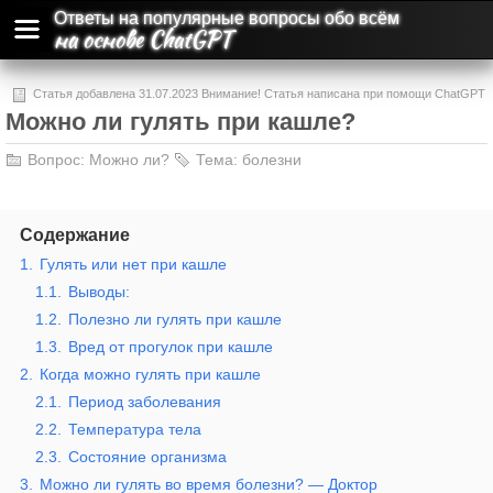
Ответы на популярные вопросы обо всём
на основе ChatGPT
Статья добавлена 31.07.2023 Внимание! Статья написана при помощи ChatGPT
Можно ли гулять при кашле?
и может содержать ошибки и неточности.
Вопрос:
Можно ли?
Тема:
болезни
Содержание
1.
Гулять или нет при кашле
1.1.
Выводы:
1.2.
Полезно ли гулять при кашле
1.3.
Вред от прогулок при кашле
2.
Когда можно гулять при кашле
2.1.
Период заболевания
2.2.
Температура тела
2.3.
Состояние организма
3.
Можно ли гулять во время болезни? — Доктор