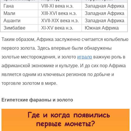
Гана
VIII-XI века н.э.
Западная Африка
Мали
XIII-XVI века н.э.
Западная Африка
Ашанти
XVII-XIX века н.э.
Западная Африка
Зимбабве
XI-XV века н.э.
Южная Африка
Таким образом, Африка заслуженно считается колыбелью
первого золота. Здесь впервые были обнаружены
золотые месторождения, и золото
играло
важную роль в
африканской экономике и культуре. И до сих пор Африка
является одним из ключевых регионов по добыче и
торговле золотом в мире.
Египетские фараоны и золото