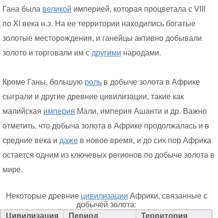
Гана была
великой
империей, которая процветала с VIII
по XI века н.э. На ее территории находились богатые
золотые месторождения, и ганейцы активно добывали
золото и торговали им с
другими
народами.
Кроме Ганы, большую
роль
в добыче золота в Африке
сыграли и другие древние цивилизации, такие как
малийская
империя
Мали, империя Ашанти и др. Важно
отметить, что добыча золота в Африке продолжалась и в
средние века и
даже
в новое время, и до сих пор Африка
остается одним из ключевых регионов по добыче золота в
мире.
Некоторые древние
цивилизации
Африки, связанные с
добычей золота:
Цивилизация
Период
Территория