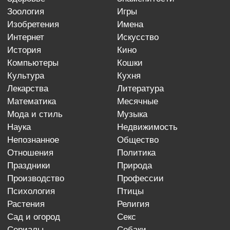
зоология
игры
изобретения
имена
интернет
искусство
история
кино
компьютеры
кошки
культура
кухня
лекарства
литература
математика
месячные
мода и стиль
музыка
наука
недвижимость
непознанное
общество
отношения
политика
праздники
природа
производство
профессии
психология
птицы
растения
религия
сад и огород
секс
сериалы
собаки