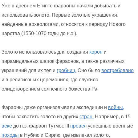
Уже в древнем Египте фараоны начали добывать и
использовать золото. Первые золотые украшения,
найденные археологами, относятся к периоду Нового
царства (1550-1070 годы до н.э.).
Золото использовалось для создания
корон
и
пирамидальных шапок фараонов, а также различных
украшений для их тел и
гробниц.
Оно было
востребовано
и в религиозных церемониях, где служило
олицетворением солнечного божества Ра.
Фараоны даже организовывали экспедиции и
войны,
чтобы захватить золото из других
стран.
Например, в 15
веке
до н.э. фараон Тутмос III
провел
успешные военные
походы
в Нубию и Сирию, где извлекал золото.