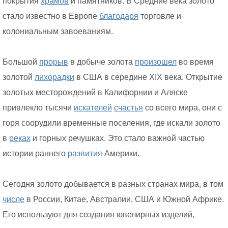
покрытия
храмов
и памятников. В Средние века золото
стало известно в Европе
благодаря
торговле и
колониальным завоеваниям.
Большой
прорыв
в добыче золота
произошел
во время
золотой
лихорадки
в США в середине XIX века. Открытие
золотых месторождений в Калифорнии и Аляске
привлекло тысячи
искателей
счастья
со всего мира, они с
горя соорудили временные поселения, где искали золото
в
реках
и горных речушках. Это стало важной частью
истории раннего
развития
Америки.
Сегодня золото добывается в разных странах мира, в том
числе
в России, Китае, Австралии, США и Южной Африке.
Его используют для создания ювелирных изделий,