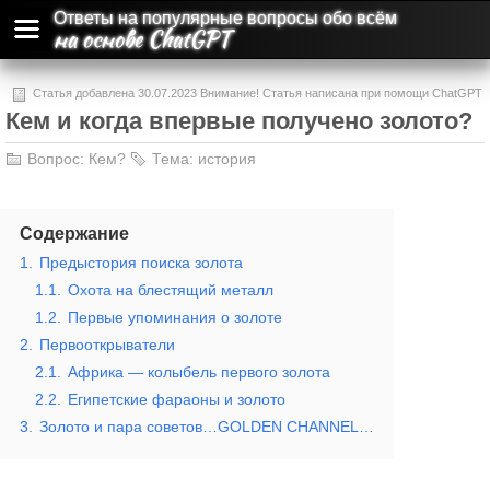
Ответы на популярные вопросы обо всём
на основе ChatGPT
Статья добавлена 30.07.2023 Внимание! Статья написана при помощи ChatGPT
Кем и когда впервые получено золото?
и может содержать ошибки и неточности.
Вопрос:
Кем?
Тема:
история
Содержание
1.
Предыстория поиска золота
1.1.
Охота на блестящий металл
1.2.
Первые упоминания о золоте
2.
Первооткрыватели
2.1.
Африка — колыбель первого золота
2.2.
Египетские фараоны и золото
3.
Золото и пара советов…GOLDEN CHANNEL…