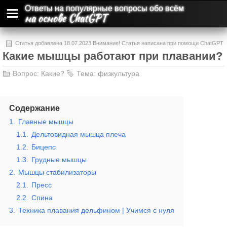
Ответы на популярные вопросы обо всём
на основе ChatGPT
Статья добавлена 18.07.2023 Внимание! Статья написана при помощи ChatGPT
Какие мышцы работают при плавании?
и может содержать ошибки и неточности.
Вопрос:
Какие?
Тема:
физкультура
Содержание
1.
Главные мышцы
1.1.
Дельтовидная мышца плеча
1.2.
Бицепс
1.3.
Грудные мышцы
2.
Мышцы стабилизаторы
2.1.
Пресс
2.2.
Спина
3.
Техника плавания дельфином | Учимся с нуля