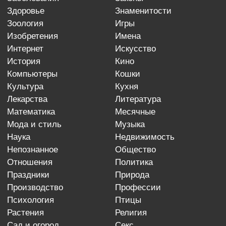
здоровье
знаменитости
зоология
игры
изобретения
имена
интернет
искусство
история
кино
компьютеры
кошки
культура
кухня
лекарства
литература
математика
месячные
мода и стиль
музыка
наука
недвижимость
непознанное
общество
отношения
политика
праздники
природа
производство
профессии
психология
птицы
растения
религия
сад и огород
секс